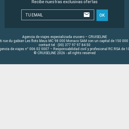
Recibe nuestras exclusivas ofertas
TU EMAIL
OK
Agencia de viajes especializada crucero – CRUISELINE
6 rue du gabian Les flots bleus MC 98 000 Monaco SAM con un capital de 150 000
contact tel : (00) 377 97 97 84 50
gencia de viajes n° 006 02 0007 – Responsabilidad civil y profesional RC RSA de
© CRUISELINE 2026 - all rights reserved