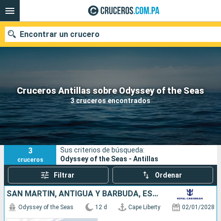
Encontrar un crucero
Nuestros destinos
Cruceros Antillas sobre Odyssey of the Seas
3 cruceros encontrados
Fecha de salida
Puertos
Compañías
3
Sus criterios de búsqueda:
Buscar
Odyssey of the Seas - Antillas
cruceros
Filtrar
Ordenar
SAN MARTÍN, ANTIGUA Y BARBUDA, ESTADOS UNIDOS
Odyssey of the Seas
12 d
Cape Liberty
02/01/2028