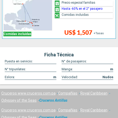
Precio especial familias
Hasta -60% en el 2° pasajero
Comidas incluidas
US$ 1,507
+Tasas
Comidas incluidas
Ficha Técnica
Puesta en servicio:
N° de pasajeros:
N° tripunlates:
Manga:
m
Eslora:
m
Velocidad:
Nudos
Cruceros www.cruceros.com.pa
Compañías
Royal Caribbean
Odyssey of the Seas
Cruceros Antillas
Cruceros www.cruceros.com.pa
Compañías
Royal Caribbean
Odyssey of the Seas
Cruceros Antillas