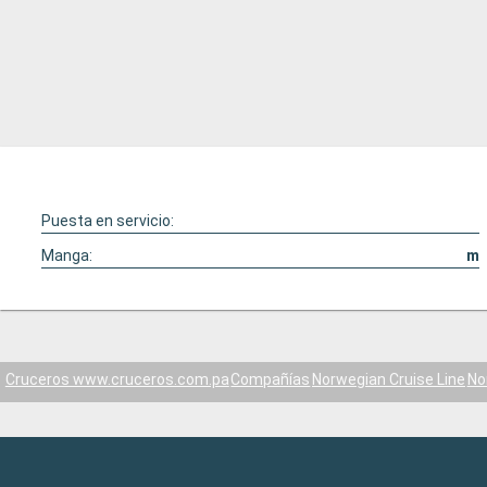
Puesta en servicio:
Manga:
m
Cruceros www.cruceros.com.pa
Compañías
Norwegian Cruise Line
No