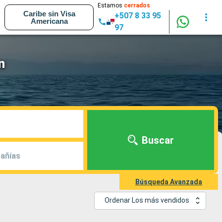
Estamos
cerrados
Caribe sin Visa
+507 8 33 95
Americana
97
n
Buscar
añías
Búsqueda Avanzada
Ordenar Los más vendidos