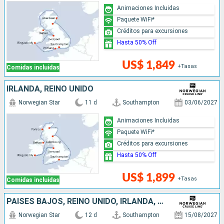
Animaciones Incluidas
Paquete WiFi*
Créditos para excursiones
Hasta 50% Off
US$ 1,849
+Tasas
Comidas incluidas
IRLANDA, REINO UNIDO
Norwegian Star
11 d
Southampton
03/06/2027
Animaciones Incluidas
Paquete WiFi*
Créditos para excursiones
Hasta 50% Off
US$ 1,899
+Tasas
Comidas incluidas
PAISES BAJOS, REINO UNIDO, IRLANDA, BÉLGICA, FRANCIA
Norwegian Star
12 d
Southampton
15/08/2027