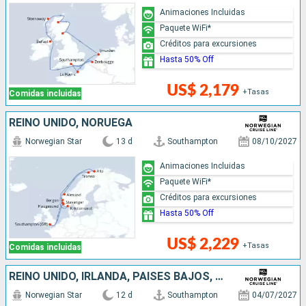
Animaciones Incluidas
Paquete WiFi*
Créditos para excursiones
Hasta 50% Off
US$ 2,179
+Tasas
Comidas incluidas
REINO UNIDO, NORUEGA
Norwegian Star
13 d
Southampton
08/10/2027
Animaciones Incluidas
Paquete WiFi*
Créditos para excursiones
Hasta 50% Off
US$ 2,229
+Tasas
Comidas incluidas
REINO UNIDO, IRLANDA, PAISES BAJOS, BÉLGICA, FRANCIA
Norwegian Star
12 d
Southampton
04/07/2027