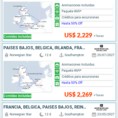
Animaciones Incluidas
Paquete WiFi*
Créditos para excursiones
Hasta 50% Off
US$ 2,229
+Tasas
Comidas incluidas
PAISES BAJOS, BÉLGICA, IRLANDA, FRANCIA, REINO UNIDO
Norwegian Star
12 d
Southampton
25/07/2027
Animaciones Incluidas
Paquete WiFi*
Créditos para excursiones
Hasta 50% Off
US$ 2,269
+Tasas
Comidas incluidas
FRANCIA, BÉLGICA, PAISES BAJOS, REINO UNIDO, IRLANDA
Norwegian Star
12 d
Southampton
23/05/2027