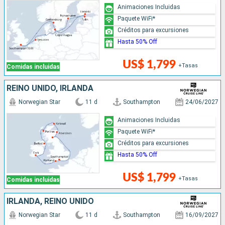
Animaciones Incluidas
Paquete WiFi*
Créditos para excursiones
Hasta 50% Off
US$ 1,799
+Tasas
Comidas incluidas
REINO UNIDO, IRLANDA
Norwegian Star
11 d
Southampton
24/06/2027
Animaciones Incluidas
Paquete WiFi*
Créditos para excursiones
Hasta 50% Off
US$ 1,799
+Tasas
Comidas incluidas
IRLANDA, REINO UNIDO
Norwegian Star
11 d
Southampton
16/09/2027