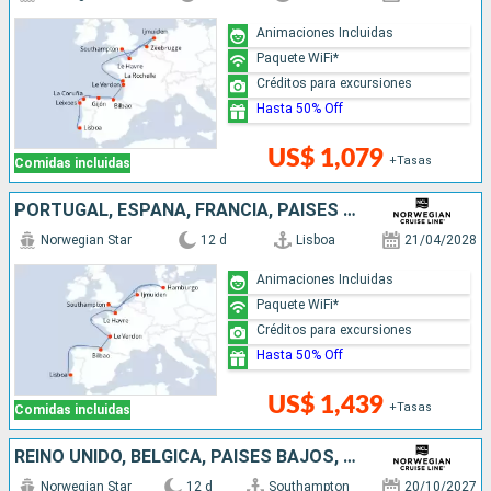
Animaciones Incluidas
Paquete WiFi*
Créditos para excursiones
Hasta 50% Off
US$ 1,079
+Tasas
Comidas incluidas
PORTUGAL, ESPAÑA, FRANCIA, PAISES BAJOS, ALEMANIA, REINO UNIDO
Norwegian Star
12 d
Lisboa
21/04/2028
Animaciones Incluidas
Paquete WiFi*
Créditos para excursiones
Hasta 50% Off
US$ 1,439
+Tasas
Comidas incluidas
REINO UNIDO, BÉLGICA, PAISES BAJOS, FRANCIA, ESPAÑA, PORTUGAL
Norwegian Star
12 d
Southampton
20/10/2027