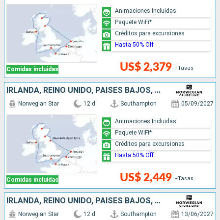
Animaciones Incluidas
Paquete WiFi*
Créditos para excursiones
Hasta 50% Off
US$ 2,379
+Tasas
Comidas incluidas
IRLANDA, REINO UNIDO, PAISES BAJOS, BÉLGICA, FRANCIA
Norwegian Star
12 d
Southampton
05/09/2027
Animaciones Incluidas
Paquete WiFi*
Créditos para excursiones
Hasta 50% Off
US$ 2,449
+Tasas
Comidas incluidas
IRLANDA, REINO UNIDO, PAISES BAJOS, BÉLGICA, FRANCIA
Norwegian Star
12 d
Southampton
13/06/2027