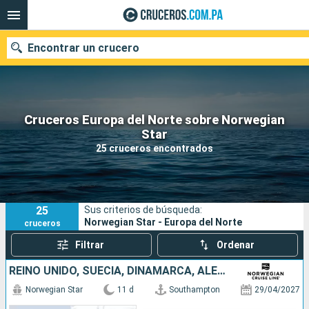
Encontrar un crucero
Cruceros Europa del Norte sobre Norwegian
Nuestros destinos
Star
25 cruceros encontrados
Fecha de salida
Puertos
Compañías
25
Sus criterios de búsqueda:
Buscar
Norwegian Star - Europa del Norte
cruceros
Filtrar
Ordenar
REINO UNIDO, SUECIA, DINAMARCA, ALEMANIA, PAISES BAJOS, BÉLGICA, FRANCIA
Norwegian Star
11 d
Southampton
29/04/2027