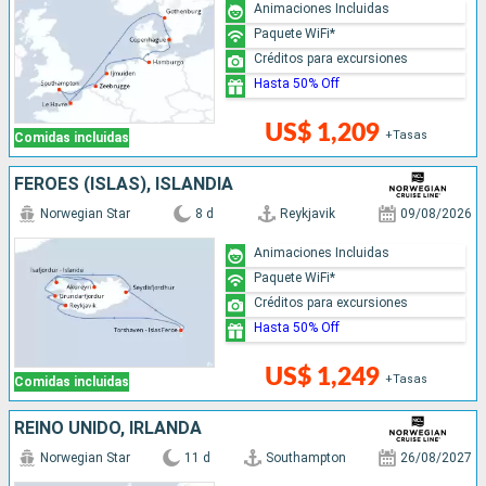
Animaciones Incluidas
Paquete WiFi*
Créditos para excursiones
Hasta 50% Off
US$ 1,209
+Tasas
Comidas incluidas
FÉROES (ISLAS), ISLANDIA
Norwegian Star
8 d
Reykjavik
09/08/2026
Animaciones Incluidas
Paquete WiFi*
Créditos para excursiones
Hasta 50% Off
US$ 1,249
+Tasas
Comidas incluidas
REINO UNIDO, IRLANDA
Norwegian Star
11 d
Southampton
26/08/2027