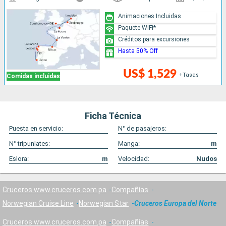
Animaciones Incluidas
Paquete WiFi*
Créditos para excursiones
Hasta 50% Off
US$ 1,529
+Tasas
Comidas incluidas
Ficha Técnica
Puesta en servicio:
N° de pasajeros:
N° tripunlates:
Manga:
m
Eslora:
m
Velocidad:
Nudos
Cruceros www.cruceros.com.pa
Compañías
Norwegian Cruise Line
Norwegian Star
Cruceros Europa del Norte
Cruceros www.cruceros.com.pa
Compañías