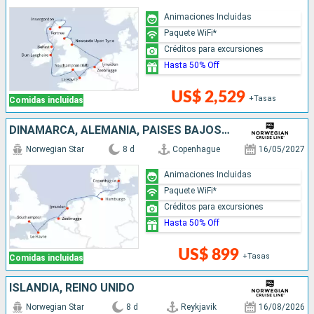
Animaciones Incluidas
Paquete WiFi*
Créditos para excursiones
Hasta 50% Off
US$ 2,529
+Tasas
Comidas incluidas
DINAMARCA, ALEMANIA, PAISES BAJOS, BÉLGICA, FRANCIA, REINO UNIDO
Norwegian Star
8 d
Copenhague
16/05/2027
Animaciones Incluidas
Paquete WiFi*
Créditos para excursiones
Hasta 50% Off
US$ 899
+Tasas
Comidas incluidas
ISLANDIA, REINO UNIDO
Norwegian Star
8 d
Reykjavik
16/08/2026