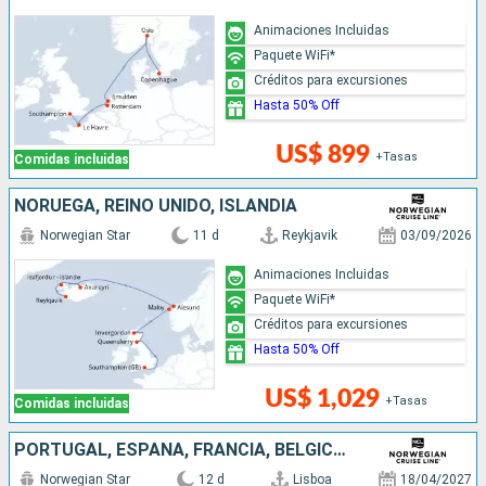
Animaciones Incluidas
Paquete WiFi*
Créditos para excursiones
Hasta 50% Off
US$ 899
+Tasas
Comidas incluidas
NORUEGA, REINO UNIDO, ISLANDIA
Norwegian Star
11 d
Reykjavik
03/09/2026
Animaciones Incluidas
Paquete WiFi*
Créditos para excursiones
Hasta 50% Off
US$ 1,029
+Tasas
Comidas incluidas
PORTUGAL, ESPAÑA, FRANCIA, BÉLGICA, PAISES BAJOS, REINO UNIDO
Norwegian Star
12 d
Lisboa
18/04/2027