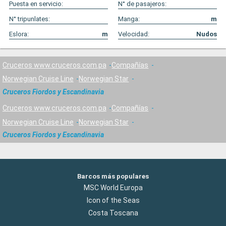
Puesta en servicio:
N° de pasajeros:
N° tripunlates:
Manga:
m
Eslora:
m
Velocidad:
Nudos
Cruceros www.cruceros.com.pa
Compañías
Norwegian Cruise Line
Norwegian Star
Cruceros Fiordos y Escandinavia
Cruceros www.cruceros.com.pa
Compañías
Norwegian Cruise Line
Norwegian Star
Cruceros Fiordos y Escandinavia
Barcos más populares
MSC World Europa
Icon of the Seas
Costa Toscana