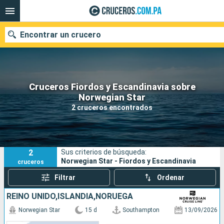
Encontrar un crucero
Cruceros Fiordos y Escandinavia sobre
Nuestros destinos
Norwegian Star
2 cruceros encontrados
Fecha de salida
Puertos
Compañías
2
Sus criterios de búsqueda:
Buscar
Norwegian Star - Fiordos y Escandinavia
cruceros
Filtrar
Ordenar
REINO UNIDO,ISLANDIA,NORUEGA
Norwegian Star
15 d
Southampton
13/09/2026