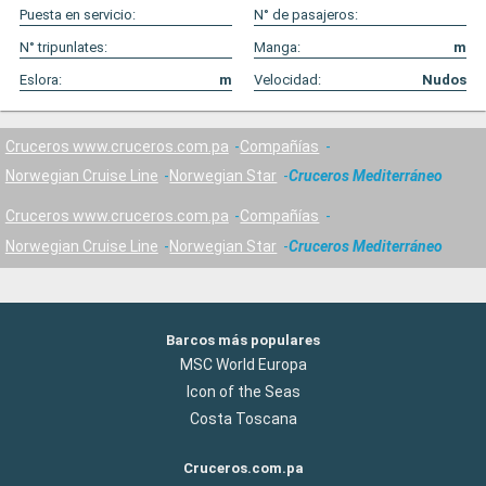
Puesta en servicio:
N° de pasajeros:
N° tripunlates:
Manga:
m
Eslora:
m
Velocidad:
Nudos
Cruceros www.cruceros.com.pa
Compañías
Norwegian Cruise Line
Norwegian Star
Cruceros Mediterráneo
Cruceros www.cruceros.com.pa
Compañías
Norwegian Cruise Line
Norwegian Star
Cruceros Mediterráneo
Barcos más populares
MSC World Europa
Icon of the Seas
Costa Toscana
Cruceros.com.pa