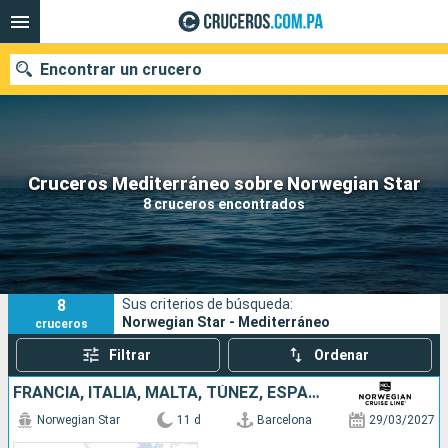
Encontrar un crucero
Nuestros destinos
Cruceros Mediterráneo sobre Norwegian Star
8 cruceros encontrados
Fecha de salida
Puertos
Compañías
8
Sus criterios de búsqueda:
Buscar
Norwegian Star - Mediterráneo
cruceros
Filtrar
Ordenar
FRANCIA, ITALIA, MALTA, TÚNEZ, ESPAÑA
Norwegian Star
11 d
Barcelona
29/03/2027