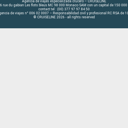
Agencia de viajes especializada crucero – CRUISELINE
6 rue du gabian Les flots bleus MC 98 000 Monaco SAM con un capital de 150 000
contact tel : (00) 377 97 97 84 50
gencia de viajes n° 006 02 0007 – Responsabilidad civil y profesional RC RSA de
© CRUISELINE 2026 - all rights reserved