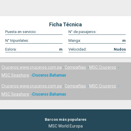
Ficha Técnica
Puesta en servicio:
N° de pasajeros:
N° tripunlates:
Manga:
m
Eslora:
m
Velocidad:
Nudos
Cruceros www.cruceros.com.pa
Compañías
MSC Cruceros
MSC Seashore
Cruceros Bahamas
Cruceros www.cruceros.com.pa
Compañías
MSC Cruceros
MSC Seashore
Cruceros Bahamas
Barcos más populares
MSC World Europa