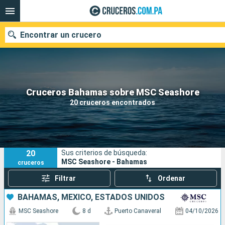
Encontrar un crucero
Nuestros destinos
Cruceros Bahamas sobre MSC Seashore
20 cruceros encontrados
Fecha de salida
Puertos
Compañías
20
Sus criterios de búsqueda:
Buscar
MSC Seashore - Bahamas
cruceros
Filtrar
Ordenar
BAHAMAS, MÉXICO, ESTADOS UNIDOS
MSC Seashore
8 d
Puerto Canaveral
04/10/2026