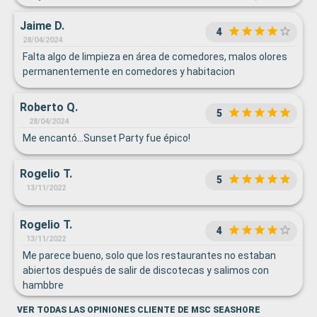
restaurantes, y entretenimiento. Nos gustó mucho el White
Jaime D.
Party que hicieron una noche. Estuvimos hasta el final.
4
Todo el personal sumamente atento.
28/04/2024
Falta algo de limpieza en área de comedores, malos olores
permanentemente en comedores y habitacion
Roberto Q.
5
28/04/2024
Me encantó...Sunset Party fue épico!
Rogelio T.
5
13/11/2022
Rogelio T.
4
13/11/2022
Me parece bueno, solo que los restaurantes no estaban
abiertos después de salir de discotecas y salimos con
hambbre
VER TODAS LAS OPINIONES CLIENTE DE MSC SEASHORE