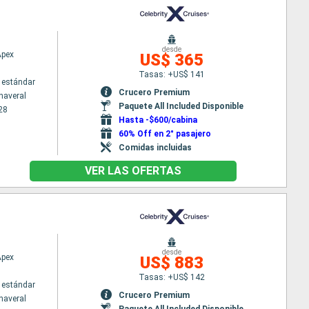
desde
Apex
US$ 365
Tasas: +US$ 141
 estándar
Crucero Premium
naveral
Paquete All Included Disponible
28
Hasta -$600/cabina
60% Off en 2° pasajero
Comidas incluidas
VER LAS OFERTAS
desde
Apex
US$ 883
Tasas: +US$ 142
 estándar
Crucero Premium
naveral
Paquete All Included Disponible