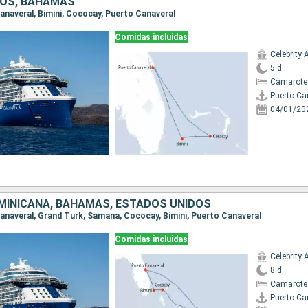
DOS, BAHAMAS
Canaveral, Bimini, Cococay, Puerto Canaveral
Comidas incluidas
Celebrity 
5 d
Camarote
Puerto Ca
04/01/20
MINICANA, BAHAMAS, ESTADOS UNIDOS
 Canaveral, Grand Turk, Samana, Cococay, Bimini, Puerto Canaveral
Comidas incluidas
Celebrity 
8 d
Camarote
Puerto Ca