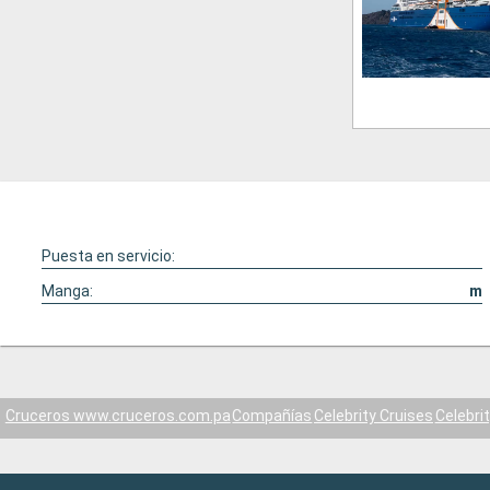
Puesta en servicio:
Manga:
m
Cruceros www.cruceros.com.pa
Compañías
Celebrity Cruises
Celebri