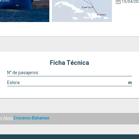
15/04/20
Ficha Técnica
N° de pasajeros:
Eslora:
m
ty Apex
Cruceros Bahamas