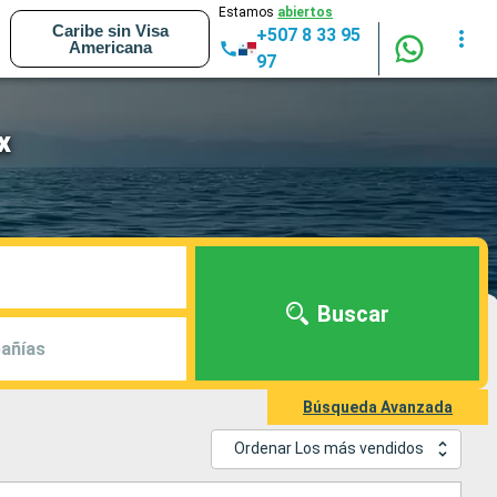
Estamos
abiertos
Caribe sin Visa
+507 8 33 95
Americana
97
x
Buscar
añías
Búsqueda Avanzada
Ordenar Los más vendidos