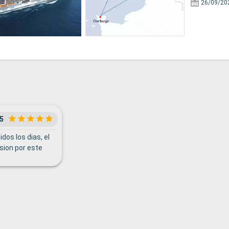
26/09/20
5
dos los dias, el
asion por este