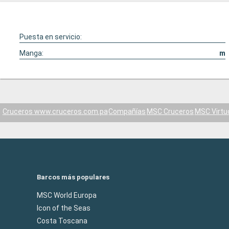
Puesta en servicio:
Manga:
m
Cruceros www.cruceros.com.pa
Compañías
MSC Cruceros
MSC Virtu
Barcos más populares
MSC World Europa
Icon of the Seas
Costa Toscana