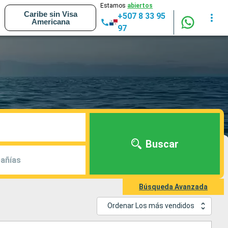
Estamos
abiertos
Caribe sin Visa
+507 8 33 95
Americana
97
Buscar
añías
Búsqueda Avanzada
Ordenar Los más vendidos