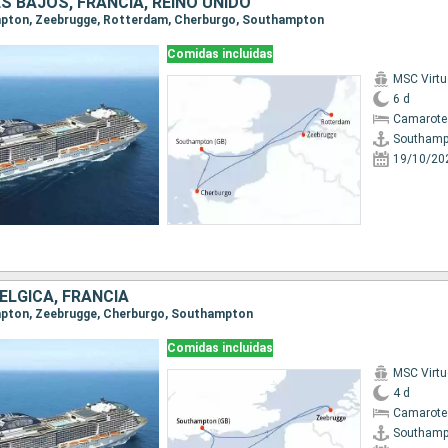
ES BAJOS, FRANCIA, REINO UNIDO
ampton, Zeebrugge, Rotterdam, Cherburgo, Southampton
Comidas incluidas
MSC Virt
6 d
Camarote
Southamp
19/10/20
BÉLGICA, FRANCIA
ampton, Zeebrugge, Cherburgo, Southampton
Comidas incluidas
MSC Virt
4 d
Camarote
Southamp