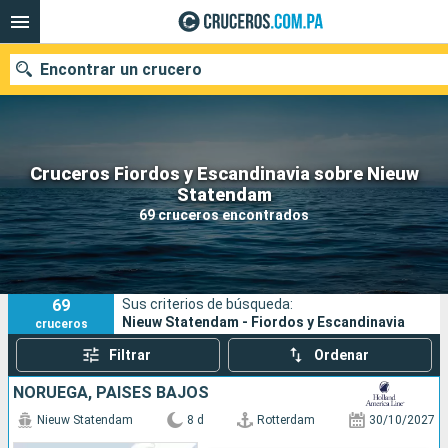
Encontrar un crucero
Cruceros Fiordos y Escandinavia sobre Nieuw
Nuestros destinos
Statendam
69 cruceros encontrados
Fecha de salida
Puertos
Compañías
69
Sus criterios de búsqueda:
Buscar
Nieuw Statendam - Fiordos y Escandinavia
cruceros
Filtrar
Ordenar
NORUEGA, PAISES BAJOS
Nieuw Statendam
8 d
Rotterdam
30/10/2027