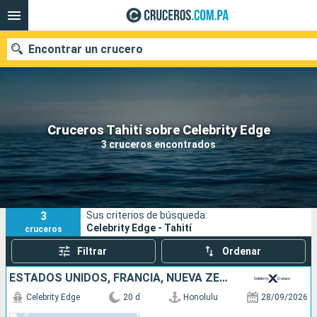
Encontrar un crucero
Nuestros destinos
Cruceros Tahití sobre Celebrity Edge
3 cruceros encontrados
Fecha de salida
Puertos
Compañías
3
Sus criterios de búsqueda:
Buscar
Celebrity Edge - Tahití
cruceros
Filtrar
Ordenar
ESTADOS UNIDOS, FRANCIA, NUEVA ZELANDA, AUSTRALIA
Celebrity Edge
20 d
Honolulu
28/09/2026