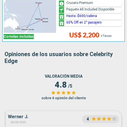
Crucero Premium
Paquete All Included Disponible
Hasta -$600/cabina
60% Off en 2° pasajero
US$ 2,200
+Tasas
Comidas incluidas
Opiniones de los usuarios sobre Celebrity
Edge
VALORACIÓN MEDIA
4.8
/5
sobre 6 opinión del cliente
Werner J.
4
20/09/2023