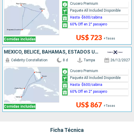
Crucero Premium
Paquete All Included Disponible
Hasta -$600/cabina
60% Off en 2° pasajero
US$ 723
+Tasas
Comidas incluidas
MÉXICO, BELICE, BAHAMAS, ESTADOS UNIDOS
Celebrity Constellation
8 d
Tampa
26/12/2027
Crucero Premium
Paquete All Included Disponible
Hasta -$600/cabina
60% Off en 2° pasajero
US$ 867
+Tasas
Comidas incluidas
Ficha Técnica