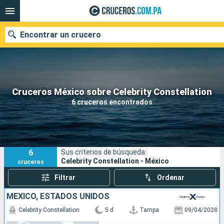
Encontrar un crucero
Nuestros destinos
Cruceros México sobre Celebrity Constellation
6 cruceros encontrados
Fecha de salida
Puertos
Compañías
6
Sus criterios de búsqueda:
Buscar
Celebrity Constellation - México
cruceros
Filtrar
Ordenar
MÉXICO, ESTADOS UNIDOS
Celebrity Constellation
5 d
Tampa
09/04/2028