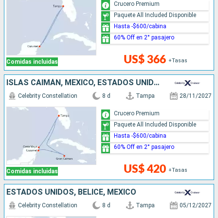
Crucero Premium
Paquete All Included Disponible
Hasta -$600/cabina
60% Off en 2° pasajero
US$ 366
+Tasas
Comidas incluidas
ISLAS CAIMÁN, MÉXICO, ESTADOS UNIDOS
Celebrity Constellation
8 d
Tampa
28/11/2027
Crucero Premium
Paquete All Included Disponible
Hasta -$600/cabina
60% Off en 2° pasajero
US$ 420
+Tasas
Comidas incluidas
ESTADOS UNIDOS, BELICE, MÉXICO
Celebrity Constellation
8 d
Tampa
05/12/2027