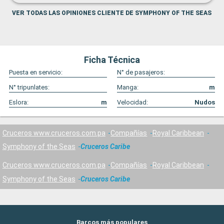
VER TODAS LAS OPINIONES CLIENTE DE SYMPHONY OF THE SEAS
Ficha Técnica
Puesta en servicio:
N° de pasajeros:
N° tripunlates:
Manga:
m
Eslora:
m
Velocidad:
Nudos
Cruceros www.cruceros.com.pa
Compañías
Royal Caribbean
Symphony of the Seas
Cruceros Caribe
Cruceros www.cruceros.com.pa
Compañías
Royal Caribbean
Symphony of the Seas
Cruceros Caribe
Barcos más populares