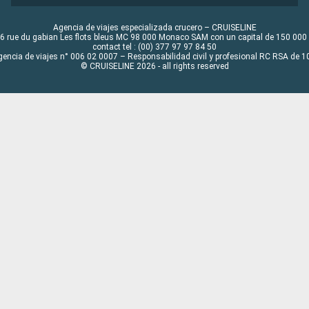
Agencia de viajes especializada crucero – CRUISELINE
6 rue du gabian Les flots bleus MC 98 000 Monaco SAM con un capital de 150 000
contact tel : (00) 377 97 97 84 50
gencia de viajes n° 006 02 0007 – Responsabilidad civil y profesional RC RSA de
© CRUISELINE 2026 - all rights reserved