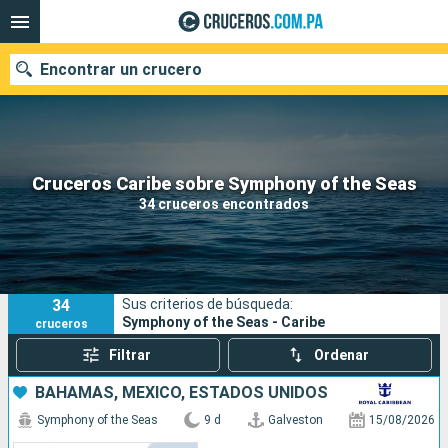
Encontrar un crucero
Nuestros destinos
Cruceros Caribe sobre Symphony of the Seas
34 cruceros encontrados
Fecha de salida
Puertos
Compañías
34
Sus criterios de búsqueda:
Buscar
Symphony of the Seas - Caribe
cruceros
Filtrar
Ordenar
BAHAMAS, MÉXICO, ESTADOS UNIDOS
Symphony of the Seas
9 d
Galveston
15/08/2026