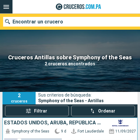
Encontrar un crucero
Nuestros destinos
Cruceros Antillas sobre Symphony of the Seas
2 cruceros encontrados
Fecha de salida
Puertos
Compañías
2
Sus criterios de búsqueda:
Buscar
Symphony of the Seas - Antillas
cruceros
Filtrar
Ordenar
ESTADOS UNIDOS, ARUBA, REPÚBLICA DOMINICANA, BAHAMAS
Symphony of the Seas
9 d
Fort Lauderdale
11/09/2027