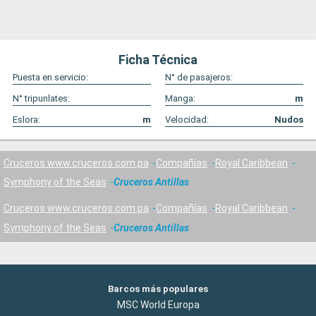
Ficha Técnica
Puesta en servicio:
N° de pasajeros:
N° tripunlates:
Manga:
m
Eslora:
m
Velocidad:
Nudos
Cruceros www.cruceros.com.pa
Compañías
Royal Caribbean
Symphony of the Seas
Cruceros Antillas
Cruceros www.cruceros.com.pa
Compañías
Royal Caribbean
Symphony of the Seas
Cruceros Antillas
Barcos más populares
MSC World Europa