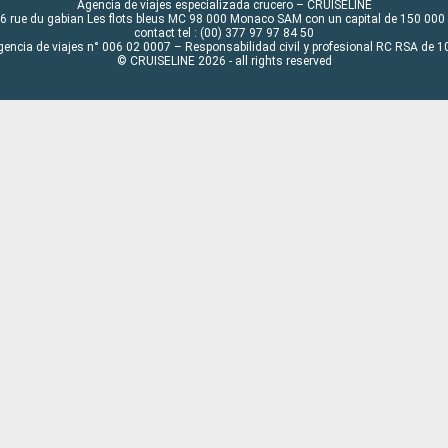
Agencia de viajes especializada crucero – CRUISELINE
6 rue du gabian Les flots bleus MC 98 000 Monaco SAM con un capital de 150 000
contact tel : (00) 377 97 97 84 50
gencia de viajes n° 006 02 0007 – Responsabilidad civil y profesional RC RSA de
© CRUISELINE 2026 - all rights reserved