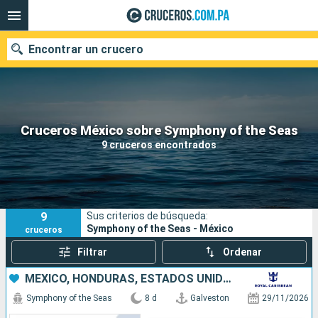
Encontrar un crucero
Nuestros destinos
Cruceros México sobre Symphony of the Seas
9 cruceros encontrados
Fecha de salida
Puertos
Compañías
9
Sus criterios de búsqueda:
Buscar
Symphony of the Seas - México
cruceros
Filtrar
Ordenar
MÉXICO, HONDURAS, ESTADOS UNIDOS
Symphony of the Seas
8 d
Galveston
29/11/2026