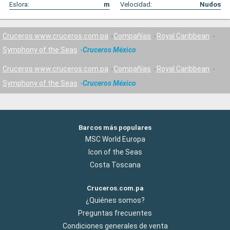
Eslora:
m
Velocidad:
Nudos
Cruceros www.cruceros.com.pa
Compañías
Royal Caribbean
Symphony of the Seas
Cruceros México
Cruceros www.cruceros.com.pa
Compañías
Royal Caribbean
Symphony of the Seas
Cruceros México
Barcos más populares
MSC World Europa
Icon of the Seas
Costa Toscana
Cruceros.com.pa
¿Quiénes somos?
Preguntas frecuentes
Condiciones generales de venta