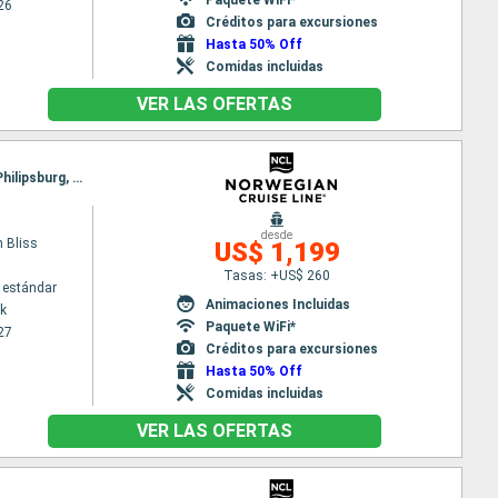
26
Créditos para excursiones
Hasta 50% Off
Comidas incluidas
VER LAS OFERTAS
Itinerario : Nueva York, Puerto Plata, San Juan, Basse-Terre (Guadalupe), San Thomas, Tortola, Philipsburg, Nueva York
desde
 Bliss
US$ 1,199
Tasas: +US$ 260
 estándar
Animaciones Incluidas
k
Paquete WiFi*
27
Créditos para excursiones
Hasta 50% Off
Comidas incluidas
VER LAS OFERTAS