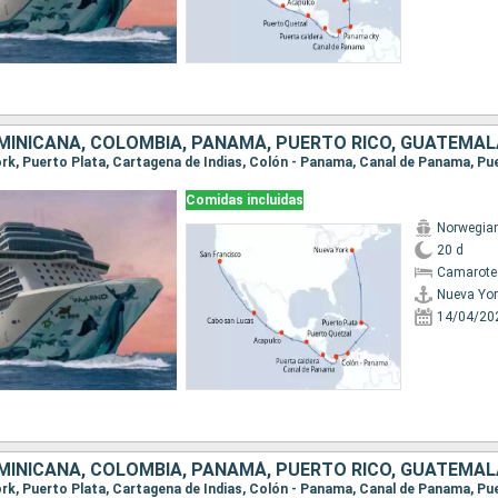
Comidas incluidas
Norwegian
20 d
Camarote
Nueva Yor
14/04/20