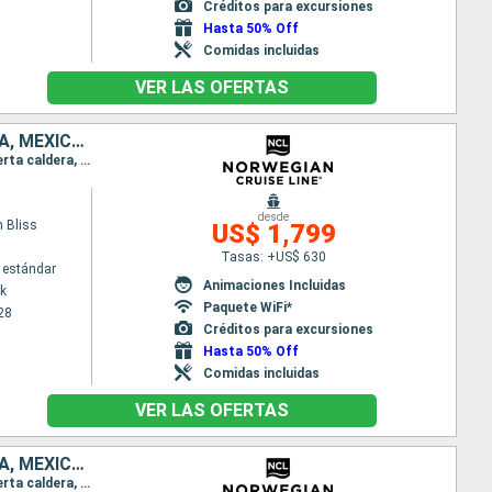
Créditos para excursiones
Hasta 50% Off
Comidas incluidas
VER LAS OFERTAS
REPÚBLICA DOMINICANA, COLOMBIA, PANAMÁ, PUERTO RICO, GUATEMALA, MÉXICO, ESTADOS UNIDOS
Itinerario : Nueva York, Puerto Plata, Cartagena de Indias, Colón - Panama, Canal de Panama, Puerta caldera, Puerto Quetzal, Acapulco, Cabo san Lucas, San Francisco
desde
 Bliss
US$ 1,799
Tasas: +US$ 630
 estándar
Animaciones Incluidas
k
Paquete WiFi*
28
Créditos para excursiones
Hasta 50% Off
Comidas incluidas
VER LAS OFERTAS
REPÚBLICA DOMINICANA, COLOMBIA, PANAMÁ, PUERTO RICO, GUATEMALA, MÉXICO, ESTADOS UNIDOS, CANADÁ
Itinerario : Nueva York, Puerto Plata, Cartagena de Indias, Colón - Panama, Canal de Panama, Puerta caldera, Puerto Quetzal, Acapulco, Cabo san Lucas, San Francisco, Victoria, Seattle