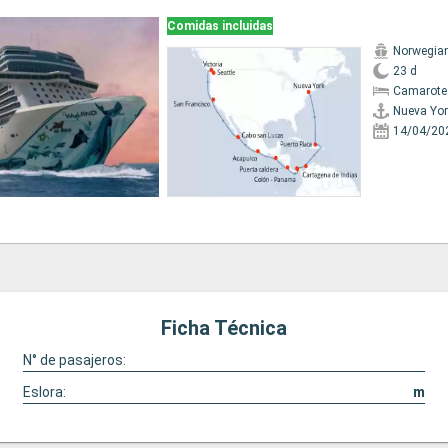
Comidas incluidas
Norwegian
23 d
Camarote
Nueva Yor
14/04/20
Ficha Técnica
N° de pasajeros:
Eslora:
m