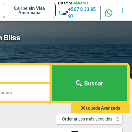
Estamos
abiertos
Caribe sin Visa
+507 8 33 95
Americana
97
 Bliss
Buscar
añías
Búsqueda Avanzada
Ordenar Los más vendidos