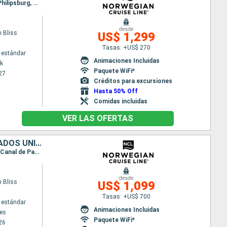
Itinerario : Nueva York, Puerto Plata, San Juan, San Thomas, Tortola, Basse-Terre (Guadalupe), Philipsburg, Nueva York
desde
 Bliss
US$ 1,299
Tasas: +US$ 270
 estándar
Animaciones Incluidas
k
Paquete WiFi*
27
Créditos para excursiones
Hasta 50% Off
Comidas incluidas
VER LAS OFERTAS
MÉXICO, GUATEMALA, PUERTO RICO, PANAMÁ, COLOMBIA, JAMAICA, ESTADOS UNIDOS
Itinerario : Los Angeles, Cabo san Lucas, Acapulco, Puerto Quetzal, Puerta caldera, Panama city, Canal de Panama, Cartagena de Indias, Falmouth, Miami, Nueva York
desde
 Bliss
US$ 1,099
Tasas: +US$ 700
 estándar
Animaciones Incluidas
es
Paquete WiFi*
26