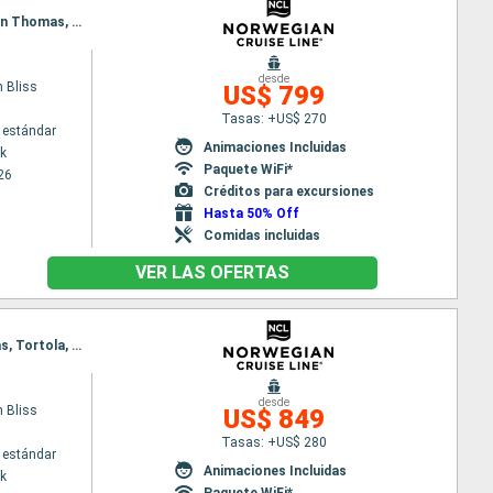
Itinerario : Nueva York, Puerto Plata, San Juan, Basse-Terre (Guadalupe), Tortola, Philipsburg, San Thomas, Nueva York
desde
 Bliss
US$ 799
Tasas: +US$ 270
 estándar
Animaciones Incluidas
k
Paquete WiFi*
26
Créditos para excursiones
Hasta 50% Off
Comidas incluidas
VER LAS OFERTAS
Itinerario : Nueva York, Puerto Plata, San Juan, Basse-Terre (Guadalupe), Philipsburg, San Thomas, Tortola, Nueva York
desde
 Bliss
US$ 849
Tasas: +US$ 280
 estándar
Animaciones Incluidas
k
Paquete WiFi*