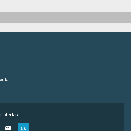
venta
as ofertas
OK