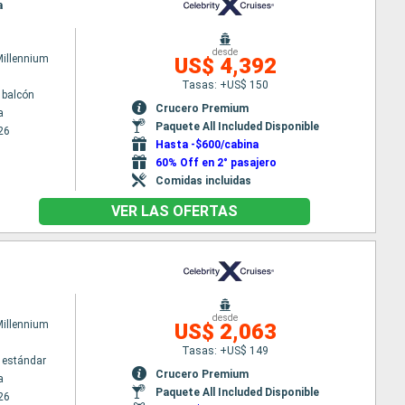
a
desde
Millennium
US$ 4,392
Tasas: +US$ 150
 balcón
Crucero Premium
a
Paquete All Included Disponible
26
Hasta -$600/cabina
60% Off en 2° pasajero
Comidas incluidas
VER LAS OFERTAS
desde
Millennium
US$ 2,063
Tasas: +US$ 149
 estándar
Crucero Premium
a
Paquete All Included Disponible
26