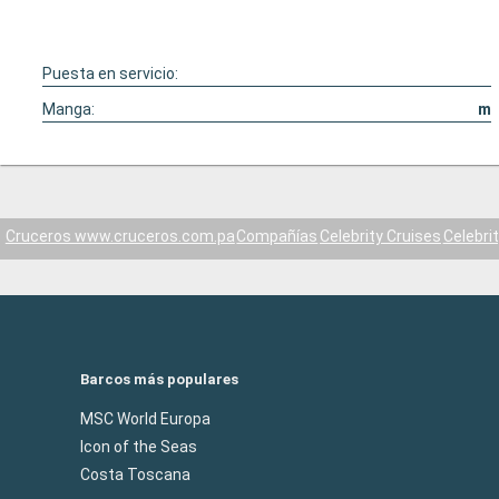
Puesta en servicio:
Manga:
m
Cruceros www.cruceros.com.pa
Compañías
Celebrity Cruises
Celebri
Barcos más populares
MSC World Europa
Icon of the Seas
Costa Toscana