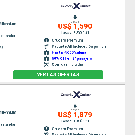
desde
Millennium
US$ 1,590
Tasas: +US$ 121
 estándar
Crucero Premium
Paquete All Included Disponible
26
Hasta -$600/cabina
60% Off en 2° pasajero
Comidas incluidas
VER LAS OFERTAS
desde
Millennium
US$ 1,879
Tasas: +US$ 121
 estándar
Crucero Premium
Paquete All Included Disponible