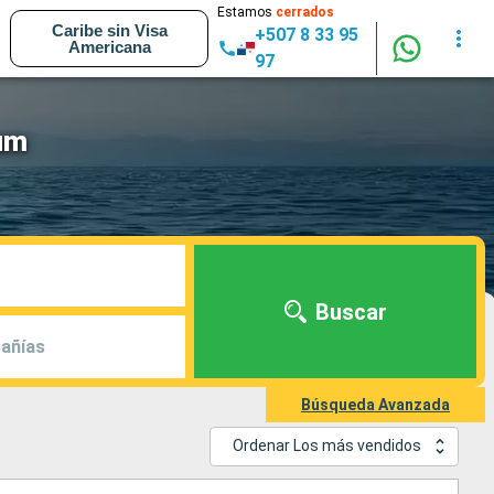
Estamos
cerrados
Caribe sin Visa
+507 8 33 95
Americana
97
ium
Buscar
añías
Búsqueda Avanzada
Ordenar Los más vendidos