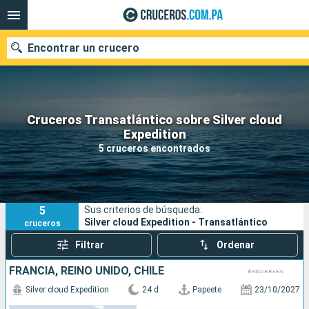
Encontrar un crucero
Cruceros Transatlántico sobre Silver cloud
Nuestros destinos
Expedition
5 cruceros encontrados
Fecha de salida
Puertos
Compañías
5
Sus criterios de búsqueda:
Buscar
Silver cloud Expedition - Transatlántico
cruceros
Filtrar
Ordenar
FRANCIA, REINO UNIDO, CHILE
Silver cloud Expedition
24 d
Papeete
23/10/2027