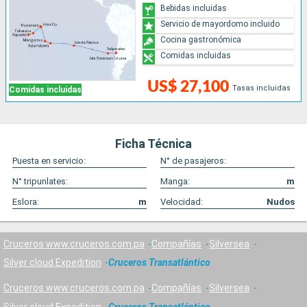
Bebidas incluidas
Servicio de mayordomo incluido
Cocina gastronómica
Comidas incluidas
US$ 27,100
Tasas incluidas
Comidas incluidas
Ficha Técnica
Puesta en servicio:
N° de pasajeros:
N° tripunlates:
Manga:
m
Eslora:
m
Velocidad:
Nudos
Cruceros www.cruceros.com.pa
Compañías
Silversea
Silver cloud Expedition
Cruceros Transatlántico
Cruceros www.cruceros.com.pa
Compañías
Silversea
Silver cloud Expedition
Cruceros Transatlántico