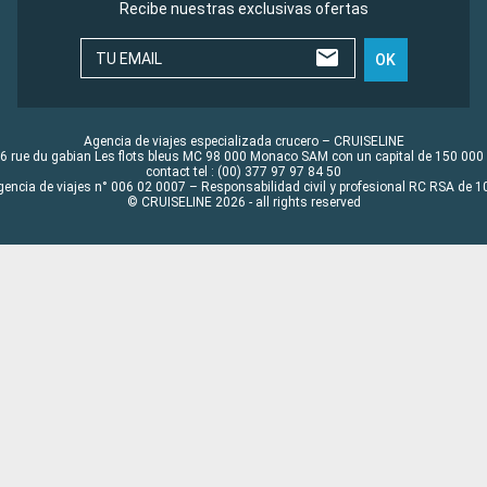
Recibe nuestras exclusivas ofertas
TU EMAIL
OK
Agencia de viajes especializada crucero – CRUISELINE
6 rue du gabian Les flots bleus MC 98 000 Monaco SAM con un capital de 150 000
contact tel : (00) 377 97 97 84 50
gencia de viajes n° 006 02 0007 – Responsabilidad civil y profesional RC RSA de
© CRUISELINE 2026 - all rights reserved