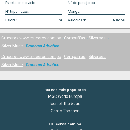
Puesta en servicio:
N° de pasajeros:
N° tripunlates:
Manga:
m
Eslora:
m
Velocidad:
Nudos
Cruceros www.cruceros.com.pa
Compañías
Silversea
Silver Muse
Cruceros Adriatico
Cruceros www.cruceros.com.pa
Compañías
Silversea
Silver Muse
Cruceros Adriatico
Barcos más populares
MSC World Europa
Icon of the Seas
Costa Toscana
Cruceros.com.pa