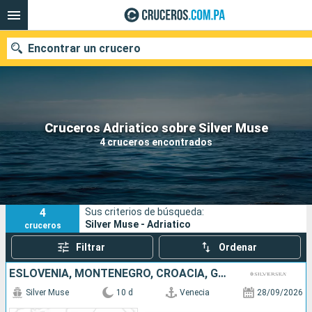
Encontrar un crucero
Nuestros destinos
Cruceros Adriatico sobre Silver Muse
4 cruceros encontrados
Fecha de salida
Puertos
Compañías
4
Sus criterios de búsqueda:
Buscar
Silver Muse - Adriatico
cruceros
Filtrar
Ordenar
ESLOVENIA, MONTENEGRO, CROACIA, GRECIA, ITALIA
Silver Muse
10 d
Venecia
28/09/2026