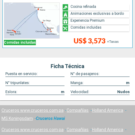
Cocina refinada
Animaciones exclusivas a bordo
Experiencia Premium
Comidas incluidas
US$ 3,573
+Tasas
Comidas incluidas
Ficha Técnica
Puesta en servicio:
N° de pasajeros:
N° tripunlates:
Manga:
m
Eslora:
m
Velocidad:
Nudos
Cruceros www.cruceros.com.pa
Compañías
Holland America
MS Koningsdam
Cruceros Hawai
Cruceros www.cruceros.com.pa
Compañías
Holland America