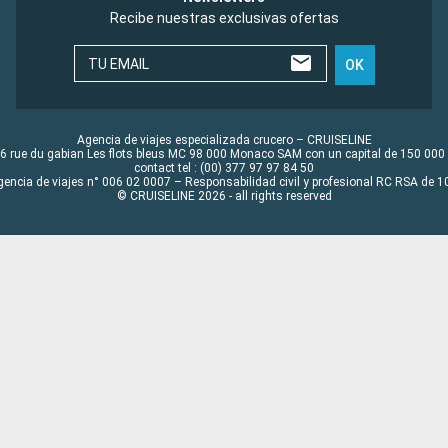
Recibe nuestras exclusivas ofertas
TU EMAIL
OK
Agencia de viajes especializada crucero – CRUISELINE
6 rue du gabian Les flots bleus MC 98 000 Monaco SAM con un capital de 150 000
contact tel : (00) 377 97 97 84 50
gencia de viajes n° 006 02 0007 – Responsabilidad civil y profesional RC RSA de
© CRUISELINE 2026 - all rights reserved