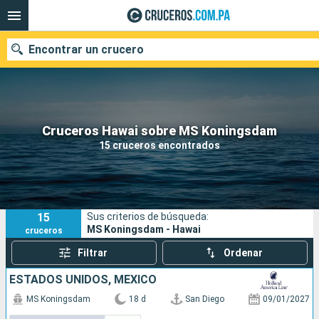
Encontrar un crucero
Nuestros destinos
Cruceros Hawai sobre MS Koningsdam
15 cruceros encontrados
Fecha de salida
Puertos
Compañías
15
Sus criterios de búsqueda:
Buscar
MS Koningsdam - Hawai
cruceros
Filtrar
Ordenar
ESTADOS UNIDOS, MÉXICO
MS Koningsdam
18 d
San Diego
09/01/2027