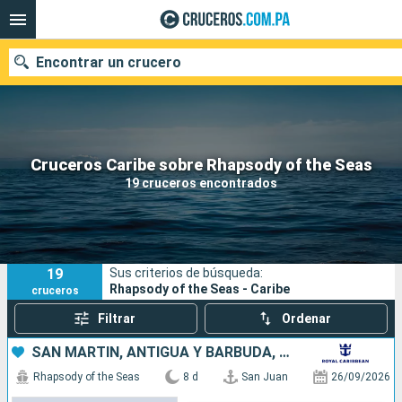
Encontrar un crucero
Nuestros destinos
Cruceros Caribe sobre Rhapsody of the Seas
19 cruceros encontrados
Fecha de salida
Puertos
Compañías
19
Sus criterios de búsqueda:
Buscar
Rhapsody of the Seas - Caribe
cruceros
Filtrar
Ordenar
SAN MARTÍN, ANTIGUA Y BARBUDA, PUERTO RICO
Rhapsody of the Seas
8 d
San Juan
26/09/2026