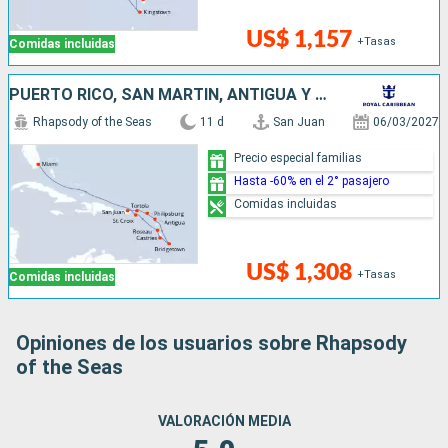
US$ 1,157
+Tasas
Comidas incluidas
PUERTO RICO, SAN MARTÍN, ANTIGUA Y BARBUDA, BARBADOS, SANTA LUCIA, DOMINICA, ESTADOS UNIDOS
Rhapsody of the Seas
11 d
San Juan
06/03/2027
Precio especial familias
Hasta -60% en el 2° pasajero
Comidas incluidas
US$ 1,308
+Tasas
Comidas incluidas
Opiniones de los usuarios sobre Rhapsody
of the Seas
VALORACIÓN MEDIA