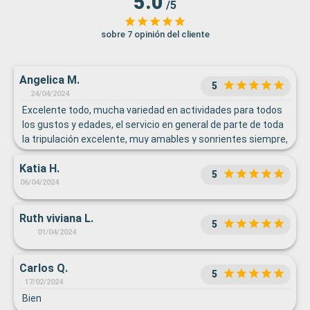
5.0
/5
sobre 7 opinión del cliente
Angelica M.
5
24/04/2024
Excelente todo, mucha variedad en actividades para todos
los gustos y edades, el servicio en general de parte de toda
la tripulación excelente, muy amables y sonrientes siempre,
los shows en el teatro muy lindos, habitaciones limpias,
Katia H.
super satisfechos con nuestras vacaciones a bordo
5
06/04/2024
Ruth viviana L.
5
01/04/2024
Carlos Q.
5
17/02/2024
Bien