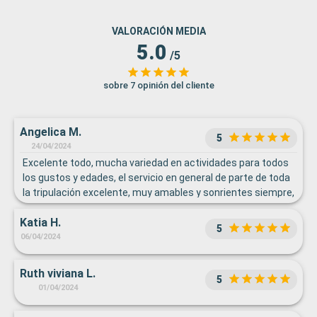
VALORACIÓN MEDIA
5.0
/5
sobre 7 opinión del cliente
Angelica M.
5
24/04/2024
Excelente todo, mucha variedad en actividades para todos
los gustos y edades, el servicio en general de parte de toda
la tripulación excelente, muy amables y sonrientes siempre,
los shows en el teatro muy lindos, habitaciones limpias,
Katia H.
super satisfechos con nuestras vacaciones a bordo
5
06/04/2024
Ruth viviana L.
5
01/04/2024