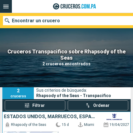
Encontrar un crucero
Cruceros Transpacifico sobre Rhapsody of the
Nuestros destinos
Seas
2 cruceros encontrados
Fecha de salida
Puertos
Compañías
2
Sus criterios de búsqueda:
Buscar
Rhapsody of the Seas - Transpacifico
cruceros
Filtrar
Ordenar
ESTADOS UNIDOS, MARRUECOS, ESPAÑA
Rhapsody of the Seas
15 d
Miami
19/04/2027