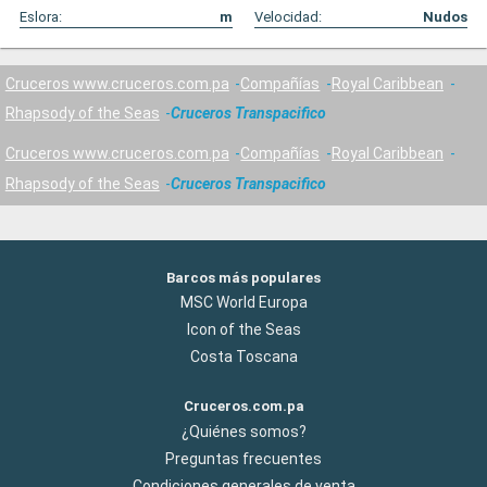
Eslora:
m
Velocidad:
Nudos
Cruceros www.cruceros.com.pa
Compañías
Royal Caribbean
Rhapsody of the Seas
Cruceros Transpacifico
Cruceros www.cruceros.com.pa
Compañías
Royal Caribbean
Rhapsody of the Seas
Cruceros Transpacifico
Barcos más populares
MSC World Europa
Icon of the Seas
Costa Toscana
Cruceros.com.pa
¿Quiénes somos?
Preguntas frecuentes
Condiciones generales de venta