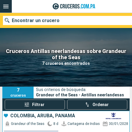
Encontrar un crucero
Cruceros Antillas neerlandesas sobre Grandeur
Nuestros destinos
of the Seas
7 cruceros encontrados
Fecha de salida
Puertos
Compañías
7
Sus criterios de búsqueda:
Buscar
Grandeur of the Seas - Antillas neerlandesas
cruceros
Filtrar
Ordenar
COLOMBIA, ARUBA, PANAMÁ
Grandeur of the Seas
8 d
Cartagena de Indias
30/01/2028