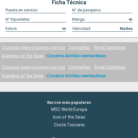
Ficha Técnica
Puesta en servicio:
N° de pasajeros:
N° tripunlates:
Manga:
m
Eslora:
m
Velocidad:
Nudos
Cruceros www.cruceros.com.pa
Compañías
Royal Caribbean
Grandeur of the Seas
Cruceros Antillas neerlandesas
Cruceros www.cruceros.com.pa
Compañías
Royal Caribbean
Grandeur of the Seas
Cruceros Antillas neerlandesas
Barcos más populares
MSC World Europa
Icon of the Seas
Costa Toscana