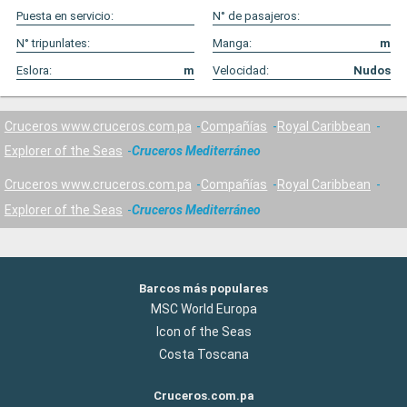
Puesta en servicio:
N° de pasajeros:
N° tripunlates:
Manga:
m
Eslora:
m
Velocidad:
Nudos
Cruceros www.cruceros.com.pa
Compañías
Royal Caribbean
Explorer of the Seas
Cruceros Mediterráneo
Cruceros www.cruceros.com.pa
Compañías
Royal Caribbean
Explorer of the Seas
Cruceros Mediterráneo
Barcos más populares
MSC World Europa
Icon of the Seas
Costa Toscana
Cruceros.com.pa