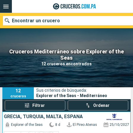
Encontrar un crucero
Cruceros Mediterráneo sobre Explorer of the
Nuestros destinos
Seas
12 cruceros encontrados
Fecha de salida
Puertos
Compañías
12
Sus criterios de búsqueda:
Buscar
Explorer of the Seas - Mediterráneo
cruceros
Filtrar
Ordenar
GRECIA, TURQUÍA, MALTA, ESPAÑA
Explorer of the Seas
8 d
El Pireo Atenas
25/10/2027