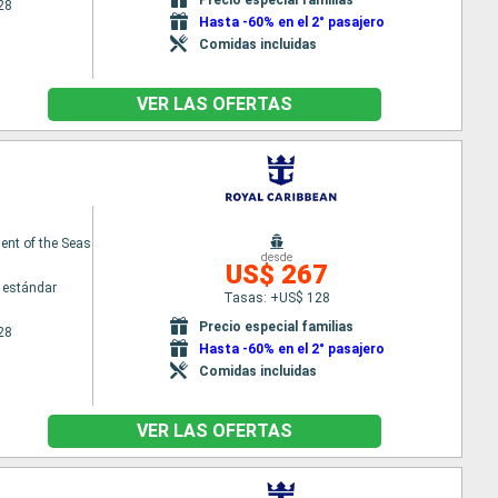
28
Hasta -60% en el 2° pasajero
Comidas incluidas
VER LAS OFERTAS
nt of the Seas
desde
US$ 267
 estándar
Tasas: +US$ 128
Precio especial familias
28
Hasta -60% en el 2° pasajero
Comidas incluidas
VER LAS OFERTAS