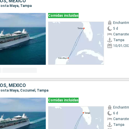
OS, MÉXICO
 Costa Maya, Tampa
Comidas incluidas
Enchantme
5 d
Camarote
Tampa
10/01/20
OS, MÉXICO
, Costa Maya, Cozumel, Tampa
Comidas incluidas
Enchantme
6 d
Camarote
Tampa