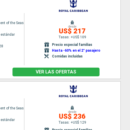
nt of the Seas
desde
US$ 217
 estándar
Tasas: +US$ 109
Precio especial familias
28
Hasta -60% en el 2° pasajero
Comidas incluidas
VER LAS OFERTAS
nt of the Seas
desde
US$ 236
 estándar
Tasas: +US$ 129
Precio especial familias