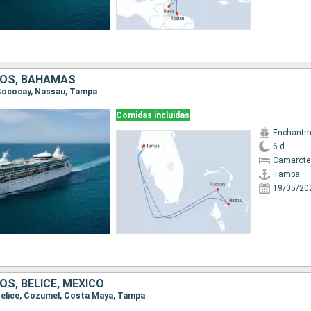
DOS, BAHAMAS
 Cococay, Nassau, Tampa
Comidas incluidas
Enchantme
6 d
Camarote
Tampa
19/05/20
S, BELICE, MÉXICO
 Belice, Cozumel, Costa Maya, Tampa