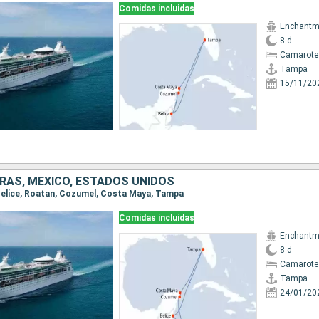
Comidas incluidas
Enchantme
8 d
Camarote 
Tampa
15/11/20
URAS, MÉXICO, ESTADOS UNIDOS
 Belice, Roatan, Cozumel, Costa Maya, Tampa
Comidas incluidas
Enchantme
8 d
Camarote
Tampa
24/01/20