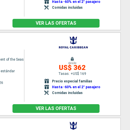
Hasta -60% en el 2° pasajero
Comidas incluidas
VER LAS OFERTAS
nt of the Seas
desde
US$ 362
 estándar
Tasas: +US$ 169
Precio especial familias
26
Hasta -60% en el 2° pasajero
Comidas incluidas
VER LAS OFERTAS