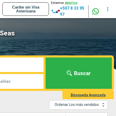
Estamos
abiertos
Caribe sin Visa
+507 8 33 95
Americana
97
 Seas
Buscar
añías
Búsqueda Avanzada
Ordenar Los más vendidos