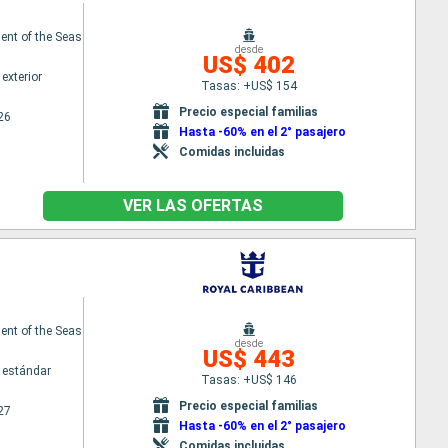
nt of the Seas
desde
US$ 402
exterior
Tasas: +US$ 154
Precio especial familias
26
Hasta -60% en el 2° pasajero
Comidas incluidas
VER LAS OFERTAS
nt of the Seas
desde
US$ 443
 estándar
Tasas: +US$ 146
Precio especial familias
27
Hasta -60% en el 2° pasajero
Comidas incluidas