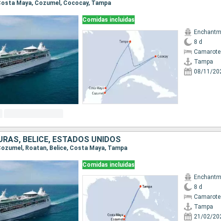
, Costa Maya, Cozumel, Cococay, Tampa
Comidas incluidas
Enchantme
8 d
Camarote
Tampa
08/11/20
URAS, BELICE, ESTADOS UNIDOS
 Cozumel, Roatan, Belice, Costa Maya, Tampa
Comidas incluidas
Enchantme
8 d
Camarote
Tampa
21/02/20