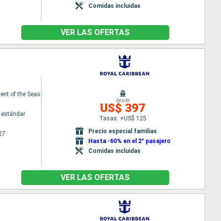
Comidas incluidas
VER LAS OFERTAS
nt of the Seas
desde
US$ 397
 estándar
Tasas: +US$ 125
Precio especial familias
27
Hasta -60% en el 2° pasajero
Comidas incluidas
VER LAS OFERTAS