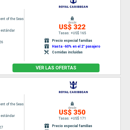
nt of the Seas
desde
US$ 322
 estándar
Tasas: +US$ 165
Precio especial familias
26
Hasta -60% en el 2° pasajero
Comidas incluidas
VER LAS OFERTAS
nt of the Seas
desde
US$ 350
 estándar
Tasas: +US$ 171
Precio especial familias
27