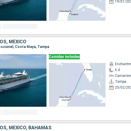
19/01/20
OS, MÉXICO
, Cozumel, Costa Maya, Tampa
Comidas incluidas
Enchantme
6 d
Camarote
Tampa
25/02/20
OS, MÉXICO, BAHAMAS