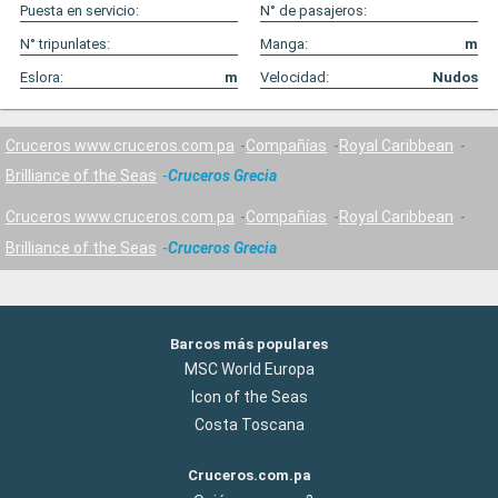
Puesta en servicio:
N° de pasajeros:
N° tripunlates:
Manga:
m
Eslora:
m
Velocidad:
Nudos
Cruceros www.cruceros.com.pa
Compañías
Royal Caribbean
Brilliance of the Seas
Cruceros Grecia
Cruceros www.cruceros.com.pa
Compañías
Royal Caribbean
Brilliance of the Seas
Cruceros Grecia
Barcos más populares
MSC World Europa
Icon of the Seas
Costa Toscana
Cruceros.com.pa