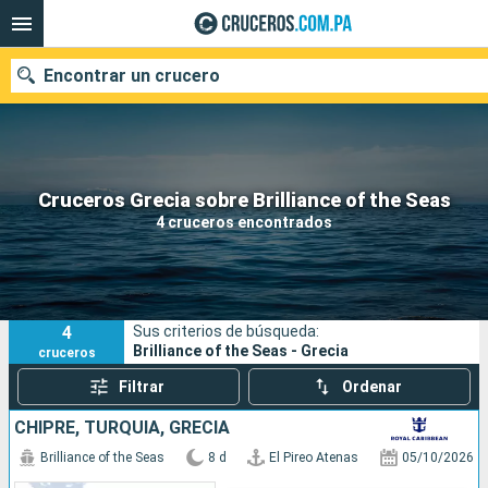
Encontrar un crucero
Nuestros destinos
Cruceros Grecia sobre Brilliance of the Seas
4 cruceros encontrados
Fecha de salida
Puertos
Compañías
4
Sus criterios de búsqueda:
Buscar
Brilliance of the Seas - Grecia
cruceros
Filtrar
Ordenar
CHIPRE, TURQUÍA, GRECIA
Brilliance of the Seas
8 d
El Pireo Atenas
05/10/2026