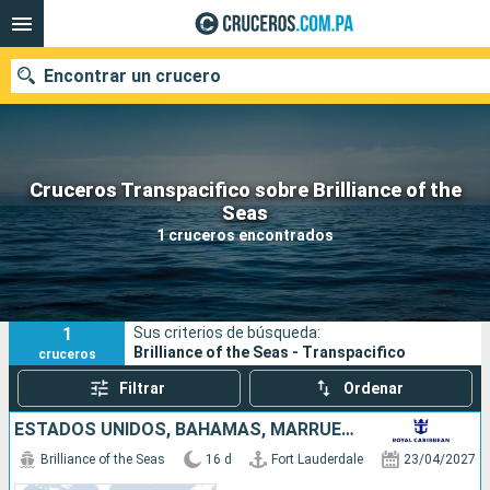
Encontrar un crucero
Cruceros Transpacifico sobre Brilliance of the
Nuestros destinos
Seas
1 cruceros encontrados
Fecha de salida
Puertos
Compañías
1
Sus criterios de búsqueda:
Buscar
Brilliance of the Seas - Transpacifico
cruceros
Filtrar
Ordenar
ESTADOS UNIDOS, BAHAMAS, MARRUECOS, ESPAÑA
Brilliance of the Seas
16 d
Fort Lauderdale
23/04/2027