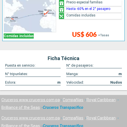
Precio especial familias
Hasta -60% en el 2° pasajero
Comidas incluidas
US$ 606
+Tasas
Comidas incluidas
Ficha Técnica
Puesta en servicio:
N° de pasajeros:
N° tripunlates:
Manga:
m
Eslora:
m
Velocidad:
Nudos
Cruceros www.cruceros.com.pa
Compañías
Royal Caribbean
Brilliance of the Seas
Cruceros Transpacifico
Cruceros www.cruceros.com.pa
Compañías
Royal Caribbean
Brilliance of the Seas
Cruceros Transpacifico