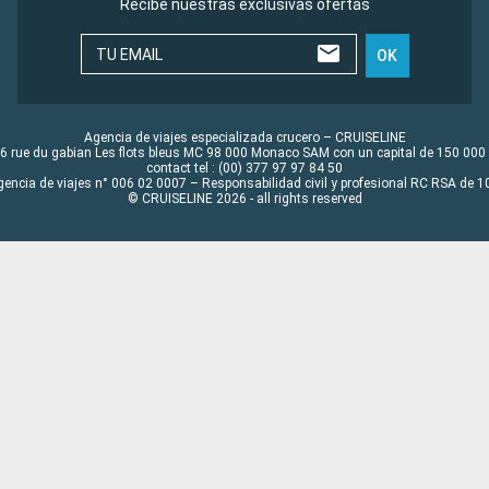
Recibe nuestras exclusivas ofertas
TU EMAIL
OK
Agencia de viajes especializada crucero – CRUISELINE
6 rue du gabian Les flots bleus MC 98 000 Monaco SAM con un capital de 150 000
contact tel : (00) 377 97 97 84 50
gencia de viajes n° 006 02 0007 – Responsabilidad civil y profesional RC RSA de
© CRUISELINE 2026 - all rights reserved