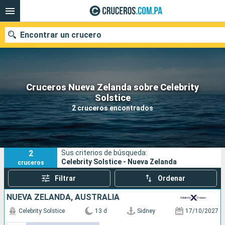
Encontrar un crucero
Cruceros Nueva Zelanda sobre Celebrity
Nuestros destinos
Solstice
2 cruceros encontrados
Fecha de salida
Puertos
Compañías
2
Sus criterios de búsqueda:
Buscar
Celebrity Solstice - Nueva Zelanda
cruceros
Filtrar
Ordenar
NUEVA ZELANDA, AUSTRALIA
Celebrity Solstice
13 d
Sidney
17/10/2027