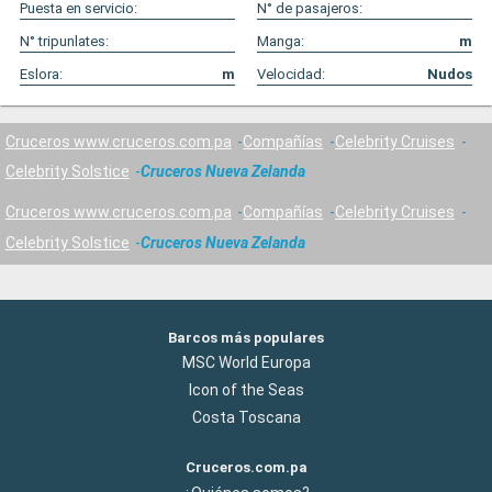
Puesta en servicio:
N° de pasajeros:
N° tripunlates:
Manga:
m
Eslora:
m
Velocidad:
Nudos
Cruceros www.cruceros.com.pa
Compañías
Celebrity Cruises
Celebrity Solstice
Cruceros Nueva Zelanda
Cruceros www.cruceros.com.pa
Compañías
Celebrity Cruises
Celebrity Solstice
Cruceros Nueva Zelanda
Barcos más populares
MSC World Europa
Icon of the Seas
Costa Toscana
Cruceros.com.pa