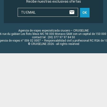
Recibe nuestras exclusivas ofertas
TU EMAIL
OK
Agencia de viajes especializada crucero – CRUISELINE
6 rue du gabian Les flots bleus MC 98 000 Monaco SAM con un capital de 150 000
contact tel : (00) 377 97 97 84 50
gencia de viajes n° 006 02 0007 – Responsabilidad civil y profesional RC RSA de
© CRUISELINE 2026 - all rights reserved