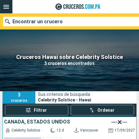
Encontrar un crucero
Nuestros destinos
Cruceros Hawai sobre Celebrity Solstice
3 cruceros encontrados
Fecha de salida
Puertos
Compañías
3
Sus criterios de búsqueda:
Buscar
Celebrity Solstice - Hawai
cruceros
Filtrar
Ordenar
CANADÁ, ESTADOS UNIDOS
Celebrity Solstice
12 d
Vancouver
17/09/2027