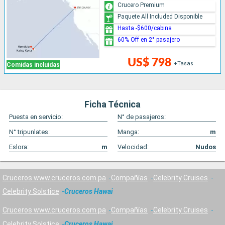
Crucero Premium
Paquete All Included Disponible
Hasta -$600/cabina
60% Off en 2° pasajero
US$ 798
+Tasas
Comidas incluidas
Ficha Técnica
Puesta en servicio:
N° de pasajeros:
N° tripunlates:
Manga:
m
Eslora:
m
Velocidad:
Nudos
Cruceros www.cruceros.com.pa
Compañías
Celebrity Cruises
Celebrity Solstice
Cruceros Hawai
Cruceros www.cruceros.com.pa
Compañías
Celebrity Cruises
Celebrity Solstice
Cruceros Hawai