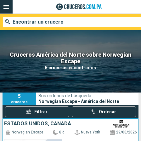
Encontrar un crucero
Cruceros América del Norte sobre Norwegian
Nuestros destinos
Escape
5 cruceros encontrados
Fecha de salida
Puertos
Compañías
5
Sus criterios de búsqueda:
Buscar
Norwegian Escape - América del Norte
cruceros
Filtrar
Ordenar
ESTADOS UNIDOS, CANADÁ
Norwegian Escape
8 d
Nueva York
29/08/2026