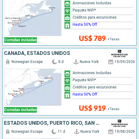
Animaciones Incluidas
Paquete WiFi*
Créditos para excursiones
Hasta 50% Off
US$ 789
+Tasas
Comidas incluidas
CANADÁ, ESTADOS UNIDOS
Norwegian Escape
8 d
Nueva York
19/09/2026
Animaciones Incluidas
Paquete WiFi*
Créditos para excursiones
Hasta 50% Off
US$ 919
+Tasas
Comidas incluidas
ESTADOS UNIDOS, PUERTO RICO, SAN MARTÍN, REPÚBLICA DOMINICANA
Norwegian Escape
11 d
Nueva York
19/08/2026