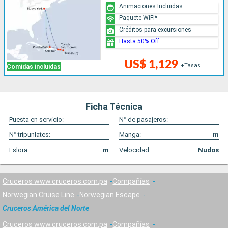
Animaciones Incluidas
Paquete WiFi*
Créditos para excursiones
Hasta 50% Off
US$ 1,129
+Tasas
Comidas incluidas
Ficha Técnica
Puesta en servicio:
N° de pasajeros:
N° tripunlates:
Manga:
m
Eslora:
m
Velocidad:
Nudos
Cruceros www.cruceros.com.pa
Compañías
Norwegian Cruise Line
Norwegian Escape
Cruceros América del Norte
Cruceros www.cruceros.com.pa
Compañías