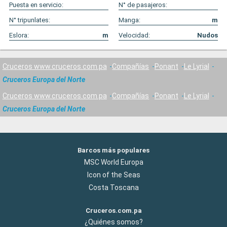
Puesta en servicio:
N° de pasajeros:
N° tripunlates:
Manga:
m
Eslora:
m
Velocidad:
Nudos
Cruceros www.cruceros.com.pa
Compañías
Ponant
Le Lyrial
Cruceros Europa del Norte
Cruceros www.cruceros.com.pa
Compañías
Ponant
Le Lyrial
Cruceros Europa del Norte
Barcos más populares
MSC World Europa
Icon of the Seas
Costa Toscana
Cruceros.com.pa
¿Quiénes somos?