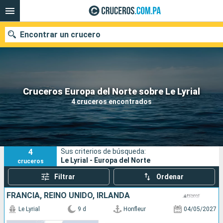
Encontrar un crucero
Nuestros destinos
Cruceros Europa del Norte sobre Le Lyrial
4 cruceros encontrados
Fecha de salida
Puertos
Compañías
4
Sus criterios de búsqueda:
Buscar
Le Lyrial - Europa del Norte
cruceros
Filtrar
Ordenar
FRANCIA, REINO UNIDO, IRLANDA
Le Lyrial
9 d
Honfleur
04/05/2027