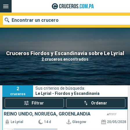
Encontrar un crucero
Nuestros destinos
Cruceros Fiordos y Escandinavia sobre Le Lyrial
2 cruceros encontrados
Fecha de salida
Puertos
Compañías
2
Sus criterios de búsqueda:
Buscar
Le Lyrial - Fiordos y Escandinavia
cruceros
Filtrar
Ordenar
REINO UNIDO, NORUEGA, GROENLANDIA
Le Lyrial
14 d
Glasgow
20/05/2028