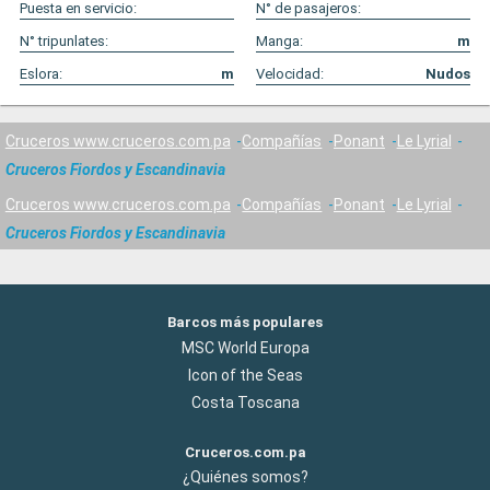
Puesta en servicio:
N° de pasajeros:
N° tripunlates:
Manga:
m
Eslora:
m
Velocidad:
Nudos
Cruceros www.cruceros.com.pa
Compañías
Ponant
Le Lyrial
Cruceros Fiordos y Escandinavia
Cruceros www.cruceros.com.pa
Compañías
Ponant
Le Lyrial
Cruceros Fiordos y Escandinavia
Barcos más populares
MSC World Europa
Icon of the Seas
Costa Toscana
Cruceros.com.pa
¿Quiénes somos?