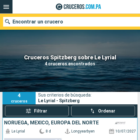
Encontrar un crucero
Nuestros destinos
Cruceros Spitzberg sobre Le Lyrial
4 cruceros encontrados
Fecha de salida
Puertos
Compañías
4
Sus criterios de búsqueda:
Buscar
Le Lyrial - Spitzberg
cruceros
Filtrar
Ordenar
NORUEGA, MÉXICO, EUROPA DEL NORTE
Le Lyrial
8 d
Longyearbyen
10/07/2027