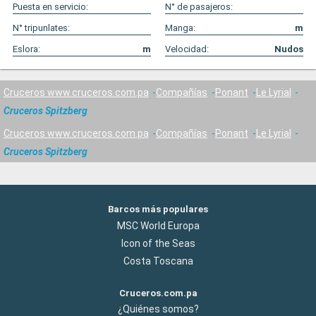
Puesta en servicio:
N° de pasajeros:
N° tripunlates:
Manga:
m
Eslora:
m
Velocidad:
Nudos
Cruceros www.cruceros.com.pa
Compañías
Ponant
Le Lyrial
Cruceros Spitzberg
Cruceros www.cruceros.com.pa
Compañías
Ponant
Le Lyrial
Cruceros Spitzberg
Barcos más populares
MSC World Europa
Icon of the Seas
Costa Toscana
Cruceros.com.pa
¿Quiénes somos?