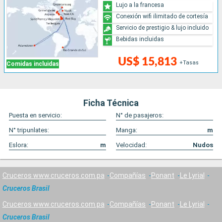
Lujo a la francesa
Conexión wifi ilimitado de cortesía
Servicio de prestigio & lujo incluido
Bebidas incluidas
US$ 15,813
+Tasas
Comidas incluidas
Ficha Técnica
Puesta en servicio:
N° de pasajeros:
N° tripunlates:
Manga:
m
Eslora:
m
Velocidad:
Nudos
Cruceros www.cruceros.com.pa
Compañías
Ponant
Le Lyrial
Cruceros Brasil
Cruceros www.cruceros.com.pa
Compañías
Ponant
Le Lyrial
Cruceros Brasil