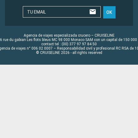
TU EMAIL
OK
Agencia de viajes especializada crucero – CRUISELINE
6 rue du gabian Les flots bleus MC 98 000 Monaco SAM con un capital de 150 000
contact tel : (00) 377 97 97 84 50
gencia de viajes n° 006 02 0007 – Responsabilidad civil y profesional RC RSA de
© CRUISELINE 2026 - all rights reserved