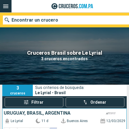
Encontrar un crucero
Nuestros destinos
Cruceros Brasil sobre Le Lyrial
3 cruceros encontrados
Fecha de salida
Puertos
Compañías
3
Sus criterios de búsqueda:
Buscar
Le Lyrial - Brasil
cruceros
Filtrar
Ordenar
URUGUAY, BRASIL, ARGENTINA
Le Lyrial
11 d
Buenos Aires
12/03/2029