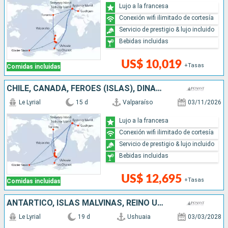
Lujo a la francesa
Conexión wifi ilimitado de cortesía
Servicio de prestigio & lujo incluido
Bebidas incluidas
US$ 10,019
+Tasas
Comidas incluidas
CHILE, CANADÁ, FÉROES (ISLAS), DINAMARCA, ANTÁRTICO, ARGENTINA
Le Lyrial
15 d
Valparaíso
03/11/2026
Lujo a la francesa
Conexión wifi ilimitado de cortesía
Servicio de prestigio & lujo incluido
Bebidas incluidas
US$ 12,695
+Tasas
Comidas incluidas
ANTÁRTICO, ISLAS MALVINAS, REINO UNIDO, ARGENTINA
Le Lyrial
19 d
Ushuaia
03/03/2028