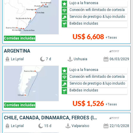
Lujo a la francesa
Conexión wifi ilimitado de cortesía
Servicio de prestigio & lujo incluido
Bebidas incluidas
US$ 6,608
+Tasas
Comidas incluidas
ARGENTINA
Le Lyrial
7 d
Ushuaia
06/03/2029
Lujo a la francesa
Conexión wifi ilimitado de cortesía
Servicio de prestigio & lujo incluido
Bebidas incluidas
US$ 1,526
+Tasas
Comidas incluidas
CHILE, CANADÁ, DINAMARCA, FÉROES (ISLAS), ANTÁRTICO, ARGENTINA
Le Lyrial
15 d
Valparaíso
22/10/2028