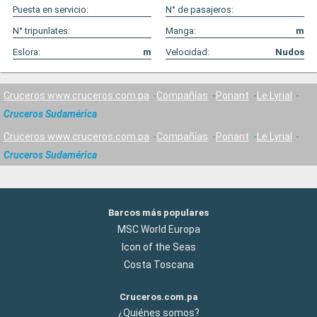
Puesta en servicio:
N° de pasajeros:
N° tripunlates:
Manga:
m
Eslora:
m
Velocidad:
Nudos
Cruceros www.cruceros.com.pa
Compañías
Ponant
Le Lyrial
Cruceros Sudamérica
Cruceros www.cruceros.com.pa
Compañías
Ponant
Le Lyrial
Cruceros Sudamérica
Barcos más populares
MSC World Europa
Icon of the Seas
Costa Toscana
Cruceros.com.pa
¿Quiénes somos?