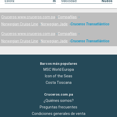
Eslora:
m
Velocidad:
Nudos
Cruceros www.cruceros.com.pa
Compañías
Norwegian Cruise Line
Norwegian Jade
Cruceros Transatlántico
Cruceros www.cruceros.com.pa
Compañías
Norwegian Cruise Line
Norwegian Jade
Cruceros Transatlántico
Barcos más populares
MSC World Europa
Icon of the Seas
Costa Toscana
Cruceros.com.pa
¿Quiénes somos?
Preguntas frecuentes
Condiciones generales de venta