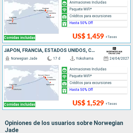
Animaciones Incluidas
Paquete WiFi*
Créditos para excursiones
Hasta 50% Off
US$ 1,459
+Tasas
Comidas incluidas
JAPÓN, FRANCIA, ESTADOS UNIDOS, CANADÁ
Norwegian Jade
17 d
Yokohama
24/04/2027
Animaciones Incluidas
Paquete WiFi*
Créditos para excursiones
Hasta 50% Off
US$ 1,529
+Tasas
Comidas incluidas
Opiniones de los usuarios sobre Norwegian
Jade