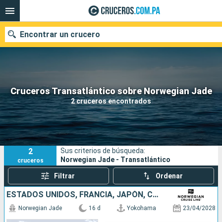
Encontrar un crucero
Nuestros destinos
Cruceros Transatlántico sobre Norwegian Jade
2 cruceros encontrados
Fecha de salida
Puertos
Compañías
2
Sus criterios de búsqueda:
Buscar
Norwegian Jade - Transatlántico
cruceros
Filtrar
Ordenar
ESTADOS UNIDOS, FRANCIA, JAPÓN, CANADÁ
Norwegian Jade
16 d
Yokohama
23/04/2028