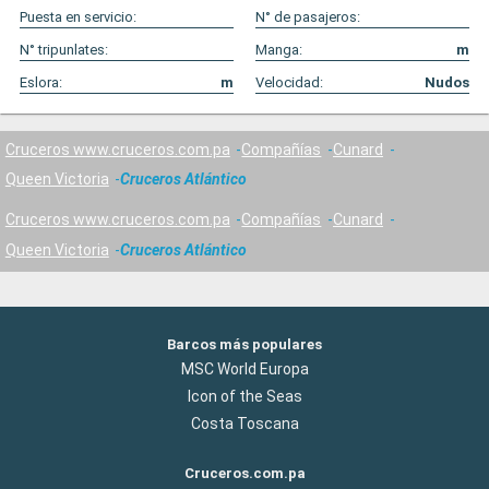
Puesta en servicio:
N° de pasajeros:
N° tripunlates:
Manga:
m
Eslora:
m
Velocidad:
Nudos
Cruceros www.cruceros.com.pa
Compañías
Cunard
Queen Victoria
Cruceros Atlántico
Cruceros www.cruceros.com.pa
Compañías
Cunard
Queen Victoria
Cruceros Atlántico
Barcos más populares
MSC World Europa
Icon of the Seas
Costa Toscana
Cruceros.com.pa