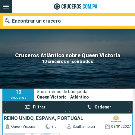
Encontrar un crucero
Nuestros destinos
Cruceros Atlántico sobre Queen Victoria
10 cruceros encontrados
Fecha de salida
Puertos
Compañías
10
Sus criterios de búsqueda:
Buscar
Queen Victoria - Atlántico
cruceros
Filtrar
Ordenar
REINO UNIDO, ESPAÑA, PORTUGAL
Queen Victoria
8 d
Southampton
03/01/2027