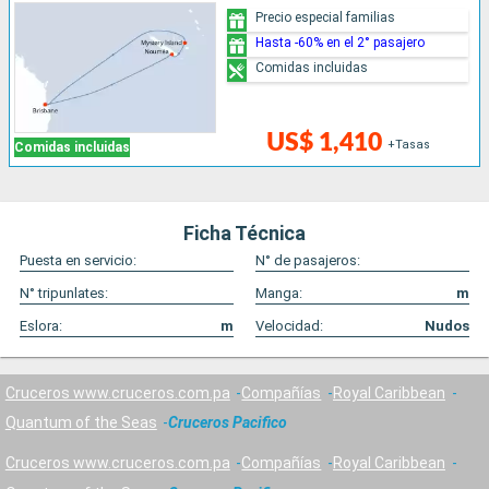
Precio especial familias
Hasta -60% en el 2° pasajero
Comidas incluidas
US$ 1,410
+Tasas
Comidas incluidas
Ficha Técnica
Puesta en servicio:
N° de pasajeros:
N° tripunlates:
Manga:
m
Eslora:
m
Velocidad:
Nudos
Cruceros www.cruceros.com.pa
Compañías
Royal Caribbean
Quantum of the Seas
Cruceros Pacifico
Cruceros www.cruceros.com.pa
Compañías
Royal Caribbean