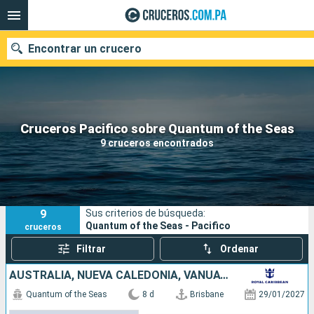
Encontrar un crucero
Nuestros destinos
Cruceros Pacifico sobre Quantum of the Seas
9 cruceros encontrados
Fecha de salida
Puertos
Compañías
9
Sus criterios de búsqueda:
Buscar
Quantum of the Seas - Pacifico
cruceros
Filtrar
Ordenar
AUSTRALIA, NUEVA CALEDONIA, VANUATU
Quantum of the Seas
8 d
Brisbane
29/01/2027