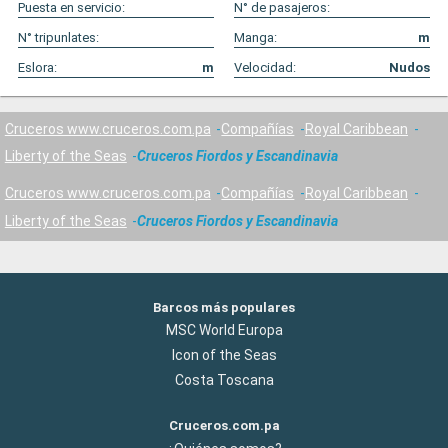
Puesta en servicio:
N° de pasajeros:
N° tripunlates:
Manga:
m
Eslora:
m
Velocidad:
Nudos
Cruceros www.cruceros.com.pa
Compañías
Royal Caribbean
Liberty of the Seas
Cruceros Fiordos y Escandinavia
Cruceros www.cruceros.com.pa
Compañías
Royal Caribbean
Liberty of the Seas
Cruceros Fiordos y Escandinavia
Barcos más populares
MSC World Europa
Icon of the Seas
Costa Toscana
Cruceros.com.pa