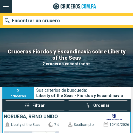
Encontrar un crucero
Cruceros Fiordos y Escandinavia sobre Liberty
Nuestros destinos
of the Seas
2 cruceros encontrados
Fecha de salida
Puertos
Compañías
2
Sus criterios de búsqueda:
Buscar
Liberty of the Seas - Fiordos y Escandinavia
cruceros
Filtrar
Ordenar
NORUEGA, REINO UNIDO
Liberty of the Seas
7 d
Southampton
10/10/2026