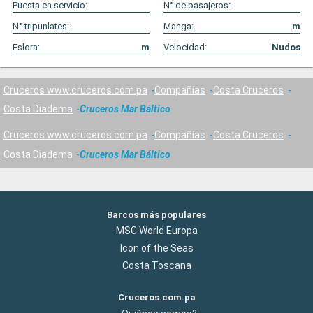
Puesta en servicio:
N° de pasajeros:
N° tripunlates:
Manga:
m
Eslora:
m
Velocidad:
Nudos
Cruceros www.cruceros.com.pa
Compañías
Costa Cruceros
Costa Diadema
Cruceros Mar Báltico
Cruceros www.cruceros.com.pa
Compañías
Costa Cruceros
Costa Diadema
Cruceros Mar Báltico
Barcos más populares
MSC World Europa
Icon of the Seas
Costa Toscana
Cruceros.com.pa