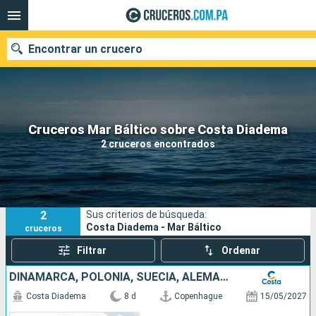
Encontrar un crucero
Nuestros destinos
Cruceros Mar Báltico sobre Costa Diadema
2 cruceros encontrados
Fecha de salida
Puertos
Compañías
2
Sus criterios de búsqueda:
Buscar
Costa Diadema - Mar Báltico
cruceros
Filtrar
Ordenar
DINAMARCA, POLONIA, SUECIA, ALEMANIA
Costa Diadema
8 d
Copenhague
15/05/2027