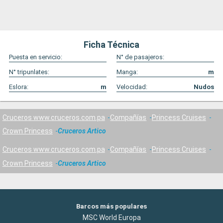
Ficha Técnica
Puesta en servicio:
N° de pasajeros:
N° tripunlates:
Manga:
m
Eslora:
m
Velocidad:
Nudos
Cruceros www.cruceros.com.pa
Compañías
Princess Cruises
Crown Princess
Cruceros Artico
Cruceros www.cruceros.com.pa
Compañías
Princess Cruises
Crown Princess
Cruceros Artico
Barcos más populares
MSC World Europa