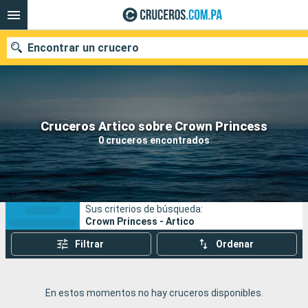
Encontrar un crucero
Nuestros destinos
Cruceros Artico sobre Crown Princess
0 cruceros encontrados
Fecha de salida
Puertos
Compañías
Sus criterios de búsqueda:
Buscar
Crown Princess - Artico
Filtrar
Ordenar
En estos momentos no hay cruceros disponibles.