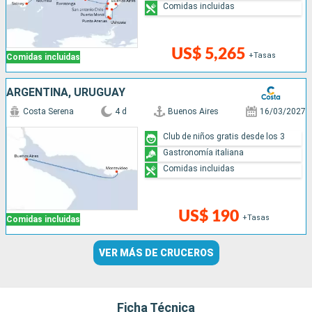
Comidas incluidas
US$ 5,265
+Tasas
Comidas incluidas
ARGENTINA, URUGUAY
Costa Serena
4 d
Buenos Aires
16/03/2027
Club de niños gratis desde los 3
Gastronomía italiana
Comidas incluidas
US$ 190
+Tasas
Comidas incluidas
VER MÁS DE CRUCEROS
Ficha Técnica