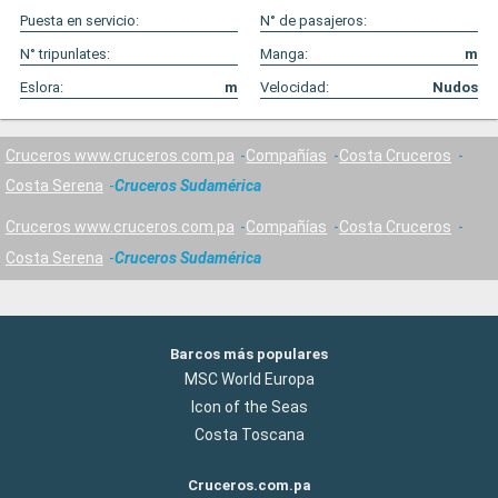
Puesta en servicio:
N° de pasajeros:
N° tripunlates:
Manga:
m
Eslora:
m
Velocidad:
Nudos
Cruceros www.cruceros.com.pa
Compañías
Costa Cruceros
Costa Serena
Cruceros Sudamérica
Cruceros www.cruceros.com.pa
Compañías
Costa Cruceros
Costa Serena
Cruceros Sudamérica
Barcos más populares
MSC World Europa
Icon of the Seas
Costa Toscana
Cruceros.com.pa