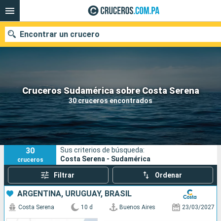
Encontrar un crucero
Nuestros destinos
Cruceros Sudamérica sobre Costa Serena
30 cruceros encontrados
Fecha de salida
Puertos
Compañías
30
Sus criterios de búsqueda:
Buscar
Costa Serena - Sudamérica
cruceros
Filtrar
Ordenar
ARGENTINA, URUGUAY, BRASIL
Costa Serena
10 d
Buenos Aires
23/03/2027