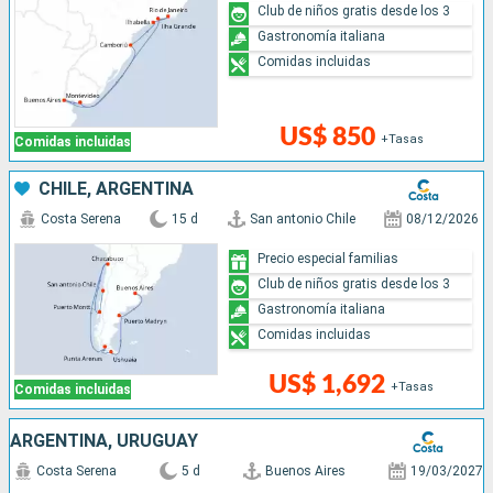
Club de niños gratis desde los 3
Gastronomía italiana
Comidas incluidas
US$ 850
+Tasas
Comidas incluidas
CHILE, ARGENTINA
Costa Serena
15 d
San antonio Chile
08/12/2026
Precio especial familias
Club de niños gratis desde los 3
Gastronomía italiana
Comidas incluidas
US$ 1,692
+Tasas
Comidas incluidas
ARGENTINA, URUGUAY
Costa Serena
5 d
Buenos Aires
19/03/2027