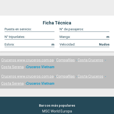
Ficha Técnica
Puesta en servicio:
N° de pasajeros:
N° tripunlates:
Manga:
m
Eslora:
m
Velocidad:
Nudos
Cruceros www.cruceros.com.pa
Compañías
Costa Cruceros
Costa Serena
Cruceros Vietnam
Cruceros www.cruceros.com.pa
Compañías
Costa Cruceros
Costa Serena
Cruceros Vietnam
Barcos más populares
MSC World Europa