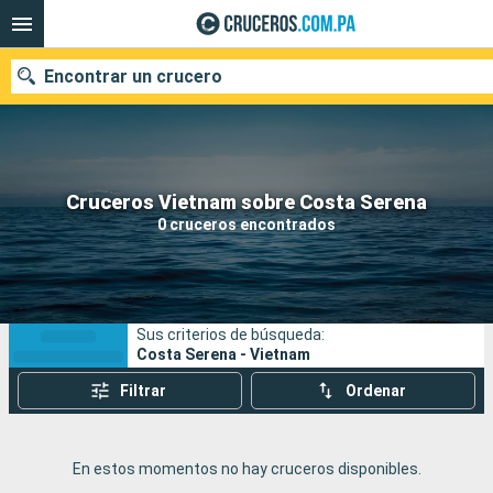
Encontrar un crucero
Nuestros destinos
Cruceros Vietnam sobre Costa Serena
0 cruceros encontrados
Fecha de salida
Puertos
Compañías
Sus criterios de búsqueda:
Buscar
Costa Serena - Vietnam
Filtrar
Ordenar
En estos momentos no hay cruceros disponibles.