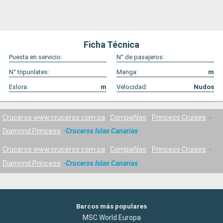
Ficha Técnica
Puesta en servicio:
N° de pasajeros:
N° tripunlates:
Manga:
m
Eslora:
m
Velocidad:
Nudos
Cruceros www.cruceros.com.pa
Compañías
Princess Cruises
Diamond Princess
Cruceros Islas Canarias
Cruceros www.cruceros.com.pa
Compañías
Princess Cruises
Diamond Princess
Cruceros Islas Canarias
Barcos más populares
MSC World Europa