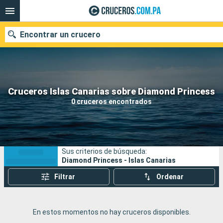
Encontrar un crucero
Nuestros destinos
Cruceros Islas Canarias sobre Diamond Princess
0 cruceros encontrados
Fecha de salida
Puertos
Compañías
Sus criterios de búsqueda:
Buscar
Diamond Princess - Islas Canarias
Filtrar
Ordenar
En estos momentos no hay cruceros disponibles.