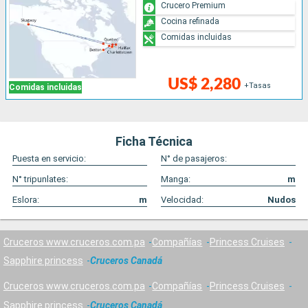
Crucero Premium
Cocina refinada
Comidas incluidas
US$ 2,280
+Tasas
Comidas incluidas
Ficha Técnica
Puesta en servicio:
N° de pasajeros:
N° tripunlates:
Manga:
m
Eslora:
m
Velocidad:
Nudos
Cruceros www.cruceros.com.pa
Compañías
Princess Cruises
Sapphire princess
Cruceros Canadá
Cruceros www.cruceros.com.pa
Compañías
Princess Cruises
Sapphire princess
Cruceros Canadá