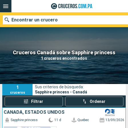
Encontrar un crucero
Nuestros destinos
Cruceros Canadá sobre Sapphire princess
1 cruceros encontrados
Fecha de salida
Puertos
Compañías
1
Sus criterios de búsqueda:
Buscar
Sapphire princess - Canadá
cruceros
Filtrar
Ordenar
CANADÁ, ESTADOS UNIDOS
Sapphire princess
11 d
Quebec
13/09/2026