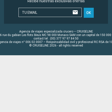
Recibe nuestras exclusivas ofertas
TU EMAIL
OK
Agencia de viajes especializada crucero – CRUISELINE
6 rue du gabian Les flots bleus MC 98 000 Monaco SAM con un capital de 150 000
contact tel : (00) 377 97 97 84 50
gencia de viajes n° 006 02 0007 – Responsabilidad civil y profesional RC RSA de
© CRUISELINE 2026 - all rights reserved