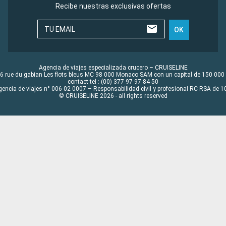
Recibe nuestras exclusivas ofertas
TU EMAIL
OK
Agencia de viajes especializada crucero – CRUISELINE
6 rue du gabian Les flots bleus MC 98 000 Monaco SAM con un capital de 150 000
contact tel : (00) 377 97 97 84 50
gencia de viajes n° 006 02 0007 – Responsabilidad civil y profesional RC RSA de
© CRUISELINE 2026 - all rights reserved