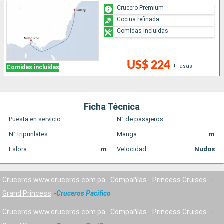
Crucero Premium
Cocina refinada
Comidas incluidas
US$ 224
+Tasas
Comidas incluidas
Ficha Técnica
Puesta en servicio:
N° de pasajeros:
N° tripunlates:
Manga:
m
Eslora:
m
Velocidad:
Nudos
Cruceros www.cruceros.com.pa
Compañías
Princess Cruises
Grand Princess
Cruceros Pacifico
Cruceros www.cruceros.com.pa
Compañías
Princess Cruises