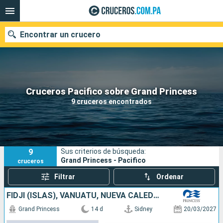
Encontrar un crucero
Nuestros destinos
Cruceros Pacifico sobre Grand Princess
9 cruceros encontrados
Fecha de salida
Puertos
Compañías
9
Sus criterios de búsqueda:
Buscar
Grand Princess - Pacifico
cruceros
Filtrar
Ordenar
FIDJI (ISLAS), VANUATU, NUEVA CALEDONIA, AUSTRALIA
Grand Princess
14 d
Sidney
20/03/2027