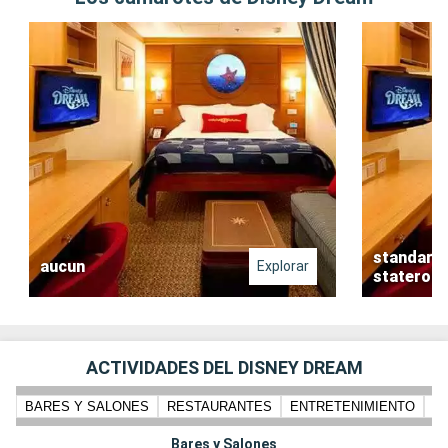
standard 
aucun
Explorar
stateroo
ACTIVIDADES DEL DISNEY DREAM
BARES Y SALONES
RESTAURANTES
ENTRETENIMIENTO
N
Bares y Salones