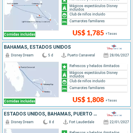
Mágicos espectáculos Disney
incluidos
Club de niños incluido
Camarotes familiares
US$ 1,785
+Tasas
Comidas incluidas
BAHAMAS, ESTADOS UNIDOS
Disney Dream
5 d
Puerto Canaveral
28/06/2027
Refrescos y helados ilimitados
Mágicos espectáculos Disney
incluidos
Club de niños incluido
Camarotes familiares
US$ 1,808
+Tasas
Comidas incluidas
ESTADOS UNIDOS, BAHAMAS, PUERTO RICO
Disney Dream
8 d
Fort Lauderdale
22/01/2027
Refrescos y helados ilimitados