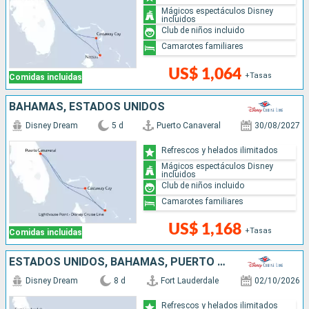
Mágicos espectáculos Disney
incluidos
Club de niños incluido
Camarotes familiares
US$ 1,064
+Tasas
Comidas incluidas
BAHAMAS, ESTADOS UNIDOS
Disney Dream
5 d
Puerto Canaveral
30/08/2027
Refrescos y helados ilimitados
Mágicos espectáculos Disney
incluidos
Club de niños incluido
Camarotes familiares
US$ 1,168
+Tasas
Comidas incluidas
ESTADOS UNIDOS, BAHAMAS, PUERTO RICO, REPÚBLICA DOMINICANA
Disney Dream
8 d
Fort Lauderdale
02/10/2026
Refrescos y helados ilimitados