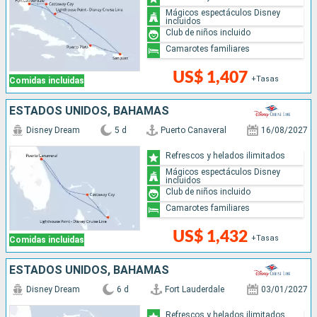
Mágicos espectáculos Disney
incluidos
Club de niños incluido
Camarotes familiares
US$ 1,407
+Tasas
Comidas incluidas
ESTADOS UNIDOS, BAHAMAS
Disney Dream
5 d
Puerto Canaveral
16/08/2027
Refrescos y helados ilimitados
Mágicos espectáculos Disney
incluidos
Club de niños incluido
Camarotes familiares
US$ 1,432
+Tasas
Comidas incluidas
ESTADOS UNIDOS, BAHAMAS
Disney Dream
6 d
Fort Lauderdale
03/01/2027
Refrescos y helados ilimitados