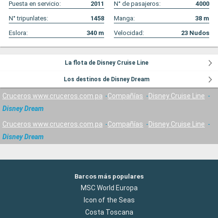
Puesta en servicio:
2011
N° de pasajeros:
4000
N° tripunlates:
1458
Manga:
38
m
Eslora:
340
m
Velocidad:
23
Nudos
La flota de Disney Cruise Line
Los destinos de Disney Dream
Cruceros www.cruceros.com.pa
Compañías
Disney Cruise Line
Disney Dream
Cruceros www.cruceros.com.pa
Compañías
Disney Cruise Line
Disney Dream
Barcos más populares
MSC World Europa
Icon of the Seas
Costa Toscana