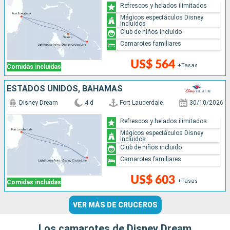
Refrescos y helados ilimitados
Mágicos espectáculos Disney
incluidos
Club de niños incluido
Camarotes familiares
US$ 564
+Tasas
Comidas incluidas
ESTADOS UNIDOS, BAHAMAS
Disney Dream
4 d
Fort Lauderdale
30/10/2026
Refrescos y helados ilimitados
Mágicos espectáculos Disney
incluidos
Club de niños incluido
Camarotes familiares
US$ 603
+Tasas
Comidas incluidas
VER MÁS DE CRUCEROS
Los camarotes de Disney Dream