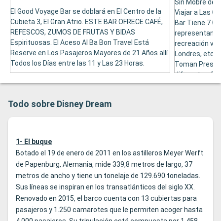
Sin Mobre de l
El Good Voyage Bar se doblará en El Centro de la
Viajar a Las C
Cubieta 3, El Gran Atrio. ESTE BAR OFRECE CAFÉ,
Bar Tiene 7 G
REFESCOS, ZUMOS DE FRUTAS Y BIDAS
representan las
Espirituosas. El Aceso Al Ba Bon Travel Está
recreación virt
Reserve en Los Pasajeros Mayores de 21 Años allí
Londres, etc. 
Todos los Días entre las 11 y Las 23 Horas.
Toman Presta
diferentes. El 
Pasajeros May
encerrará en el
Todo sobre Disney Dream
1- El buque
Botado el 19 de enero de 2011 en los astilleros Meyer Werft
de Papenburg, Alemania, mide 339,8 metros de largo, 37
metros de ancho y tiene un tonelaje de 129.690 toneladas.
Sus líneas se inspiran en los transatlánticos del siglo XX.
Renovado en 2015, el barco cuenta con 13 cubiertas para
pasajeros y 1.250 camarotes que le permiten acoger hasta