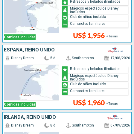
Refrescos y helados ilimitados
Mágicos espectáculos Disney
incluidos
Club de niños incluido
Camarotes familiares
US$ 1,956
+Tasas
Comidas incluidas
ESPAÑA, REINO UNIDO
Disney Dream
5 d
Southampton
17/08/2026
Refrescos y helados ilimitados
Mágicos espectáculos Disney
incluidos
Club de niños incluido
Camarotes familiares
US$ 1,960
+Tasas
Comidas incluidas
IRLANDA, REINO UNIDO
Disney Dream
8 d
Southampton
07/09/2026