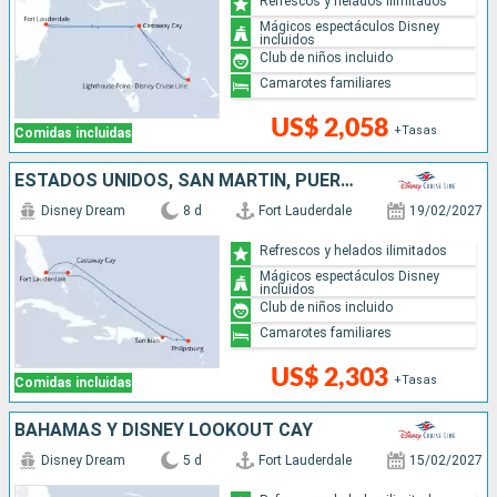
Refrescos y helados ilimitados
Mágicos espectáculos Disney
incluidos
Club de niños incluido
Camarotes familiares
US$ 2,058
+Tasas
Comidas incluidas
ESTADOS UNIDOS, SAN MARTÍN, PUERTO RICO, BAHAMAS
Disney Dream
8 d
Fort Lauderdale
19/02/2027
Refrescos y helados ilimitados
Mágicos espectáculos Disney
incluidos
Club de niños incluido
Camarotes familiares
US$ 2,303
+Tasas
Comidas incluidas
BAHAMAS Y DISNEY LOOKOUT CAY
Disney Dream
5 d
Fort Lauderdale
15/02/2027