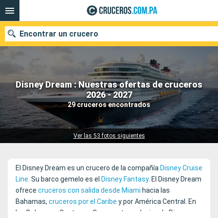
Encontrar un crucero
Disney Dream : Nuestras ofertas de cruceros
Nuestros destinos
2026 - 2027
29 cruceros encontrados
Fecha de salida
Puertos
Compañías
Ver las 53 fotos siguientes
Buscar
El Disney Dream es un crucero de la compañía
Disney Cruise
Line
. Su barco gemelo es el
Disney Fantasy
. El Disney Dream
ofrece
cruceros con salida desde Miami
hacia las
Bahamas,
cruceros por el Caribe
y por América Central. En
las Bahamas, Castaway Cay, puerto exclusivo de Disney