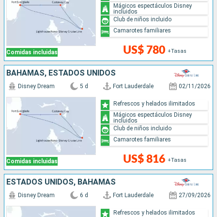
Mágicos espectáculos Disney
incluidos
Club de niños incluido
Camarotes familiares
US$ 780
+Tasas
Comidas incluidas
BAHAMAS, ESTADOS UNIDOS
Disney Dream
5 d
Fort Lauderdale
02/11/2026
Refrescos y helados ilimitados
Mágicos espectáculos Disney
incluidos
Club de niños incluido
Camarotes familiares
US$ 816
+Tasas
Comidas incluidas
ESTADOS UNIDOS, BAHAMAS
Disney Dream
6 d
Fort Lauderdale
27/09/2026
Refrescos y helados ilimitados