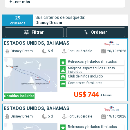
+
Leer más
Cruise Line, ofrece una gran variedad de actividades en un
verdadero paraíso tropical. Disney Cruise Line apuesta por
los cruceros familiares: tras su elegancia clásica, el barco
29
Sus criterios de búsqueda:
Disney Dream
cruceros
ofrece una amplia gama de entretenimientos para todas
las edades.
Filtrar
Ordenar
ESTADOS UNIDOS, BAHAMAS
Disney Dream
5 d
Fort Lauderdale
26/10/2026
Refrescos y helados ilimitados
Mágicos espectáculos Disney
incluidos
Club de niños incluido
Camarotes familiares
US$ 744
+Tasas
Comidas incluidas
ESTADOS UNIDOS, BAHAMAS
Disney Dream
5 d
Fort Lauderdale
19/10/2026
Refrescos y helados ilimitados