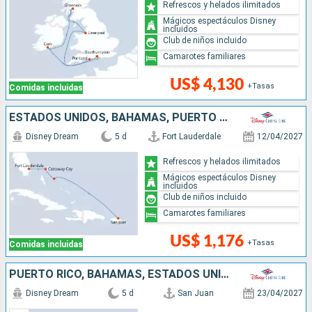
Refrescos y helados ilimitados
Mágicos espectáculos Disney
incluidos
Club de niños incluido
Camarotes familiares
US$ 4,130
+Tasas
Comidas incluidas
ESTADOS UNIDOS, BAHAMAS, PUERTO RICO
Disney Dream
5 d
Fort Lauderdale
12/04/2027
Refrescos y helados ilimitados
Mágicos espectáculos Disney
incluidos
Club de niños incluido
Camarotes familiares
US$ 1,176
+Tasas
Comidas incluidas
PUERTO RICO, BAHAMAS, ESTADOS UNIDOS
Disney Dream
5 d
San Juan
23/04/2027