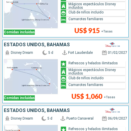
Mágicos espectáculos Disney
incluidos
Club de niños incluido
Camarotes familiares
US$ 915
+Tasas
Comidas incluidas
ESTADOS UNIDOS, BAHAMAS
Disney Dream
5 d
Fort Lauderdale
01/02/2027
Refrescos y helados ilimitados
Mágicos espectáculos Disney
incluidos
Club de niños incluido
Camarotes familiares
US$ 1,060
+Tasas
Comidas incluidas
ESTADOS UNIDOS, BAHAMAS
Disney Dream
5 d
Puerto Canaveral
06/09/2027
Refrescos y helados ilimitados