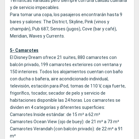
Temáticas variadas pero siempre con una calidad culinaria
y de servicio impecables.
Para tomar una copa, los pasajeros encontrarán hasta 9
bares y salones: The District, Skyline, Pink (vinos y
champán), Pub 687, Senses (jugos), Cove (bar y café),
Meridian, Waves y Currents.
5- Camarotes
El Disney Dream ofrece 21 suites, 880 camarotes con
balcón privado, 199 camarotes exteriores con ventana y
150 interiores. Todos los alojamientos cuentan con baño
con ducha o bañera, aire acondicionado individual,
televisión, estación para iPod, tomas de 110 V, caja fuerte,
frigorífico, tocador, secador de pelo y servicio de
habitaciones disponible las 24 horas. Los camarotes se
dividen en 4 categorías y diferentes superficies:
Camarotes Inside estándar: de 15 m² a 62 m²
Camarotes Ocean View (ojo de buey): de 21 m² a 73 m²
Camarotes Verandah (con balcón privado): de 22 m² a 91
m²