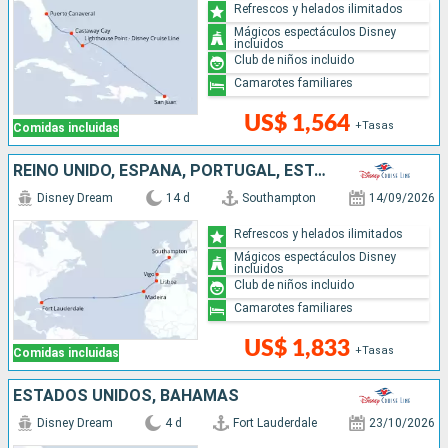
Refrescos y helados ilimitados
Mágicos espectáculos Disney
incluidos
Club de niños incluido
Camarotes familiares
US$ 1,564
+Tasas
Comidas incluidas
REINO UNIDO, ESPAÑA, PORTUGAL, ESTADOS UNIDOS
Disney Dream
14 d
Southampton
14/09/2026
Refrescos y helados ilimitados
Mágicos espectáculos Disney
incluidos
Club de niños incluido
Camarotes familiares
US$ 1,833
+Tasas
Comidas incluidas
ESTADOS UNIDOS, BAHAMAS
Disney Dream
4 d
Fort Lauderdale
23/10/2026