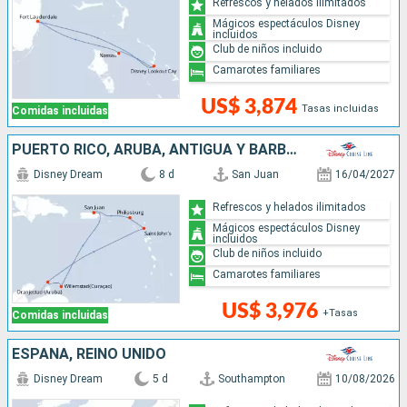
Refrescos y helados ilimitados
Mágicos espectáculos Disney
incluidos
Club de niños incluido
Camarotes familiares
US$ 3,874
Tasas incluidas
Comidas incluidas
PUERTO RICO, ARUBA, ANTIGUA Y BARBUDA, SAN MARTÍN
Disney Dream
8 d
San Juan
16/04/2027
Refrescos y helados ilimitados
Mágicos espectáculos Disney
incluidos
Club de niños incluido
Camarotes familiares
US$ 3,976
+Tasas
Comidas incluidas
ESPAÑA, REINO UNIDO
Disney Dream
5 d
Southampton
10/08/2026