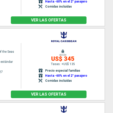
Hasta -60% en el 2° pasajero
Comidas incluidas
VER LAS OFERTAS
f the Seas
desde
US$ 345
 estándar
Tasas: +US$ 135
Precio especial familias
27
Hasta -60% en el 2° pasajero
Comidas incluidas
VER LAS OFERTAS