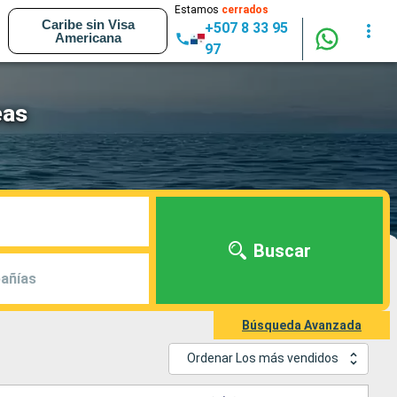
Estamos
cerrados
Caribe sin Visa
+507 8 33 95
Americana
97
eas
Buscar
añías
Búsqueda Avanzada
Ordenar Los más vendidos