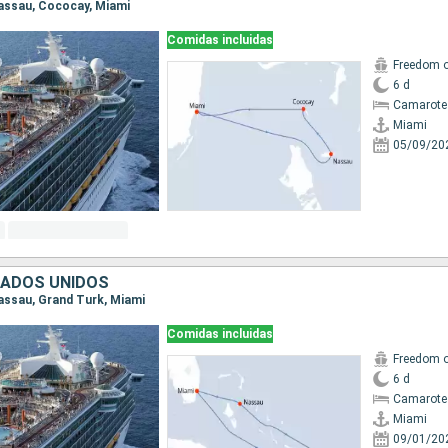
 Nassau, Cococay, Miami
Comidas incluidas
Freedom o
6 d
Camarote
Miami
05/09/20
TADOS UNIDOS
Nassau, Grand Turk, Miami
Comidas incluidas
Freedom o
6 d
Camarote
Miami
09/01/20