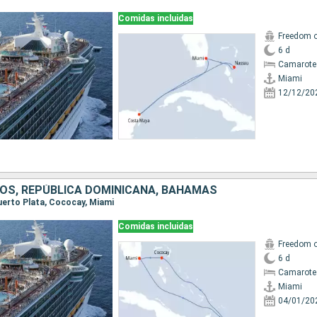
Comidas incluidas
Freedom o
6 d
Camarote
Miami
12/12/20
OS, REPÚBLICA DOMINICANA, BAHAMAS
Puerto Plata, Cococay, Miami
Comidas incluidas
Freedom o
6 d
Camarote
Miami
04/01/20