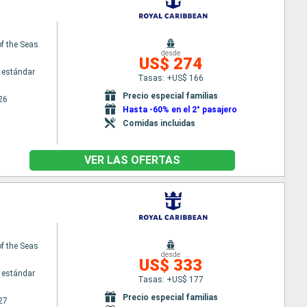
f the Seas
desde
US$ 274
 estándar
Tasas: +US$ 166
Precio especial familias
26
Hasta -60% en el 2° pasajero
Comidas incluidas
VER LAS OFERTAS
f the Seas
desde
US$ 333
 estándar
Tasas: +US$ 177
Precio especial familias
27