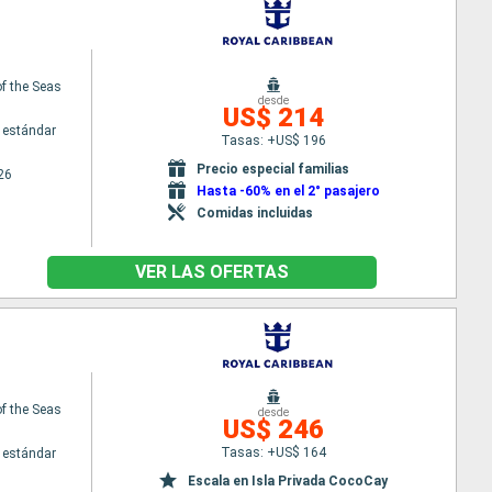
f the Seas
desde
US$ 214
 estándar
Tasas: +US$ 196
Precio especial familias
26
Hasta -60% en el 2° pasajero
Comidas incluidas
VER LAS OFERTAS
f the Seas
desde
US$ 246
Tasas: +US$ 164
 estándar
Escala en Isla Privada CocoCay