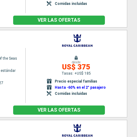
Comidas incluidas
VER LAS OFERTAS
f the Seas
desde
US$ 375
 estándar
Tasas: +US$ 185
Precio especial familias
27
Hasta -60% en el 2° pasajero
Comidas incluidas
VER LAS OFERTAS