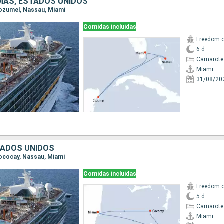
MAS, ESTADOS UNIDOS
 Cozumel, Nassau, Miami
Comidas incluidas
Freedom o
6 d
Camarote
Miami
31/08/20
TADOS UNIDOS
 Cococay, Nassau, Miami
Comidas incluidas
Freedom o
5 d
Camarote
Miami