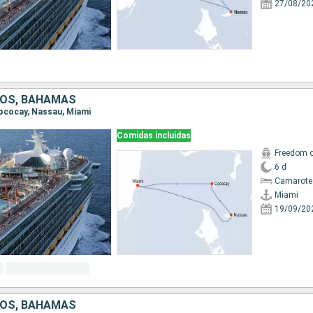
27/08/20
DOS, BAHAMAS
 Cococay, Nassau, Miami
Comidas incluidas
Freedom o
6 d
Camarote
Miami
19/09/20
DOS, BAHAMAS