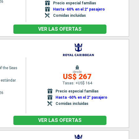
26
Precio especial familias
Hasta -60% en el 2° pasajero
Comidas incluidas
VER LAS OFERTAS
f the Seas
desde
US$ 267
 estándar
Tasas: +US$ 164
Precio especial familias
26
Hasta -60% en el 2° pasajero
Comidas incluidas
VER LAS OFERTAS