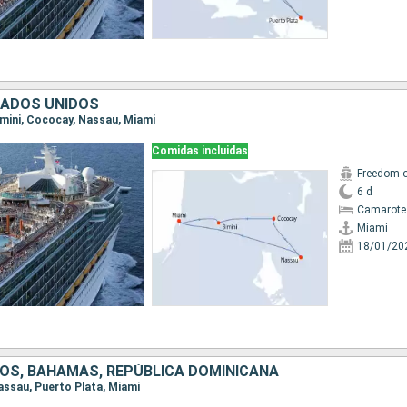
TADOS UNIDOS
Bimini, Cococay, Nassau, Miami
Comidas incluidas
Freedom o
6 d
Camarote
Miami
18/01/20
OS, BAHAMAS, REPÚBLICA DOMINICANA
Nassau, Puerto Plata, Miami