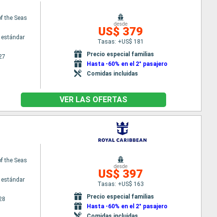
f the Seas
desde
US$ 379
 estándar
Tasas: +US$ 181
Precio especial familias
27
Hasta -60% en el 2° pasajero
Comidas incluidas
VER LAS OFERTAS
f the Seas
desde
US$ 397
 estándar
Tasas: +US$ 163
Precio especial familias
28
Hasta -60% en el 2° pasajero
Comidas incluidas