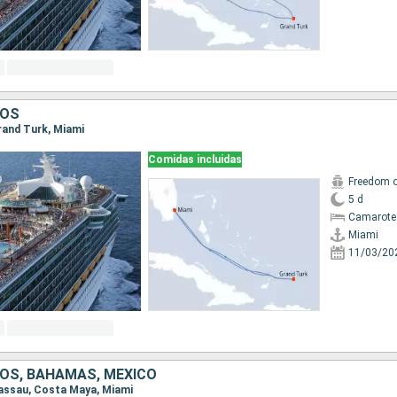
DOS
Grand Turk, Miami
Comidas incluidas
Freedom o
5 d
Camarote
Miami
11/03/20
OS, BAHAMAS, MÉXICO
 Nassau, Costa Maya, Miami