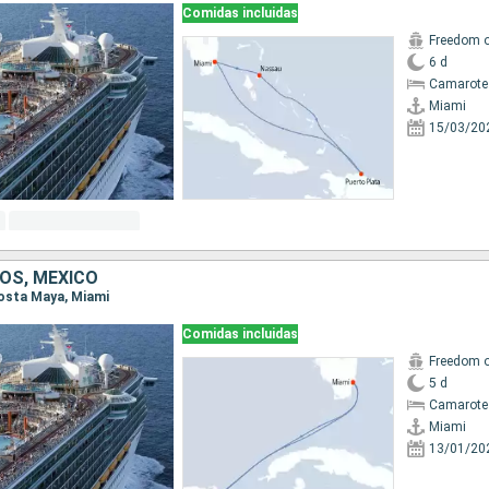
Comidas incluidas
Freedom o
6 d
Camarote
Miami
15/03/20
OS, MÉXICO
 Costa Maya, Miami
Comidas incluidas
Freedom o
5 d
Camarote
Miami
13/01/20