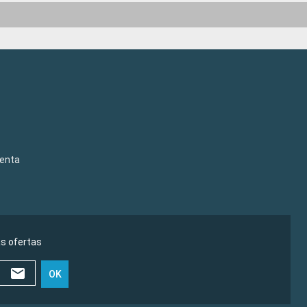
venta
as ofertas
OK