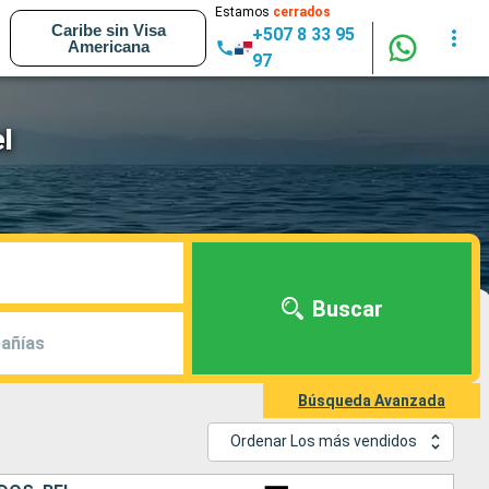
Estamos
cerrados
Caribe sin Visa
+507 8 33 95
Americana
97
l
Buscar
añías
Búsqueda Avanzada
Ordenar Los más vendidos