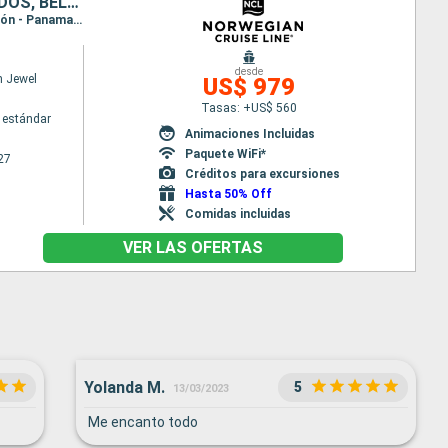
PANAMÁ, COSTA RICA, ISLAS CAIMÁN, COLOMBIA, MÉXICO, ESTADOS UNIDOS, BELICE
Itinerario : Miami, Georgetown Islas Caiman, Cartagena de Indias, Canal Panama - Lac Gatun, Colón - Panama, Puerto Limon, Belize (harvest caye), Cozumel, Miami
desde
n Jewel
US$ 979
Tasas: +US$ 560
 estándar
Animaciones Incluidas
Paquete WiFi*
27
Créditos para excursiones
Hasta 50% Off
Comidas incluidas
VER LAS OFERTAS
Yolanda M.
5
13/03/2023
Me encanto todo