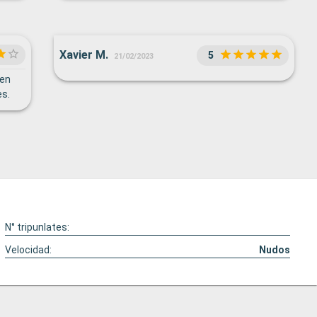
Xavier M.
5
21/02/2023
 en
es.
N° tripunlates:
Velocidad:
Nudos