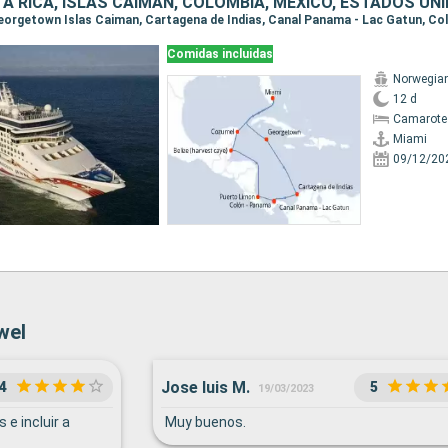
Comidas incluidas
Norwegia
12 d
Camarote
Miami
09/12/20
wel
Jose luis M.
4
5
19/03/2023
e incluir a
Muy buenos.