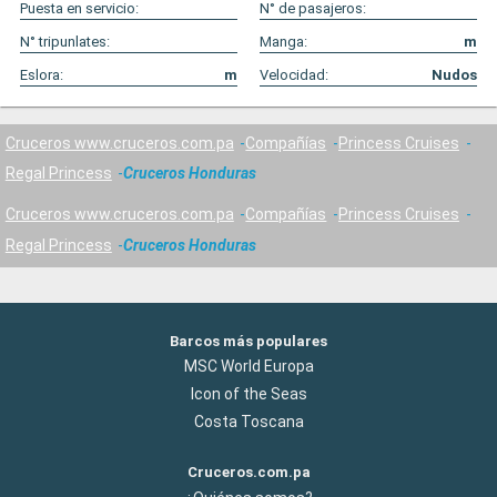
Puesta en servicio:
N° de pasajeros:
N° tripunlates:
Manga:
m
Eslora:
m
Velocidad:
Nudos
Cruceros www.cruceros.com.pa
Compañías
Princess Cruises
Regal Princess
Cruceros Honduras
Cruceros www.cruceros.com.pa
Compañías
Princess Cruises
Regal Princess
Cruceros Honduras
Barcos más populares
MSC World Europa
Icon of the Seas
Costa Toscana
Cruceros.com.pa