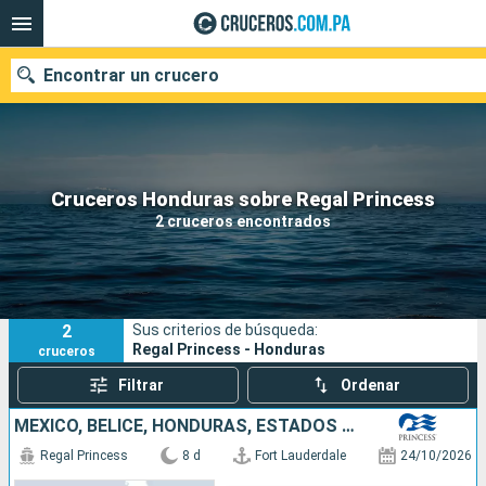
Encontrar un crucero
Nuestros destinos
Cruceros Honduras sobre Regal Princess
2 cruceros encontrados
Fecha de salida
Puertos
Compañías
2
Sus criterios de búsqueda:
Buscar
Regal Princess - Honduras
cruceros
Filtrar
Ordenar
MÉXICO, BELICE, HONDURAS, ESTADOS UNIDOS
Regal Princess
8 d
Fort Lauderdale
24/10/2026