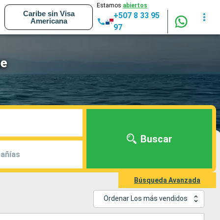
Estamos
abiertos
Caribe sin Visa
+507 8 33 95
Americana
97
ue
Buscar
añías
Búsqueda Avanzada
Ordenar Los más vendidos