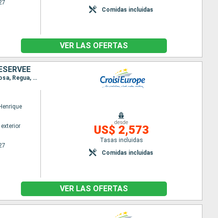
27
Comidas incluidas
VER LAS OFERTAS
ÉSERVÉE
Itinerario : Oporto, Regua, Pinhão, Vega Terron, Barca d Alva, Senhora da Ribeira, Ferradosa, Folgosa, Regua, Bitetos, Oporto
 Henrique
desde
exterior
US$ 2,573
Tasas incluidas
27
Comidas incluidas
VER LAS OFERTAS