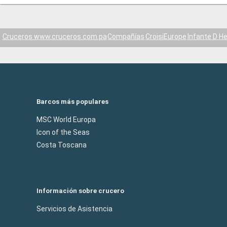
Cruceros www.cruceros.com.pa
Compañías
CroisiEurope
Infante D H
Barcos más populares
MSC World Europa
Icon of the Seas
Costa Toscana
Información sobre crucero
Servicios de Asistencia