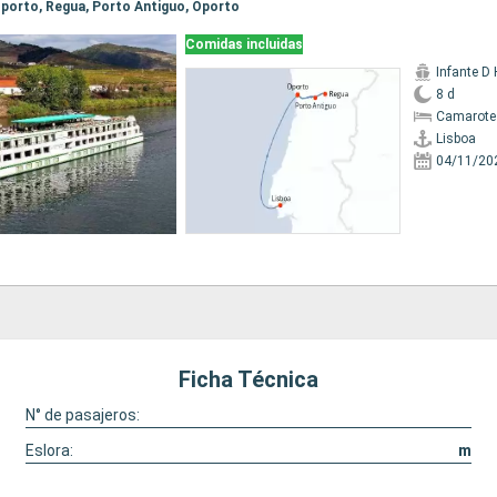
 Oporto, Regua, Porto Antiguo, Oporto
Comidas incluidas
Infante D
8 d
Camarote 
Lisboa
04/11/20
Ficha Técnica
N° de pasajeros:
Eslora:
m