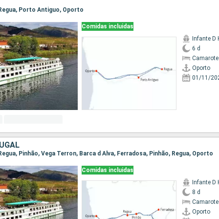
, Regua, Porto Antiguo, Oporto
Comidas incluidas
Infante D
6 d
Camarote 
Oporto
01/11/20
TUGAL
 Regua, Pinhão, Vega Terron, Barca d Alva, Ferradosa, Pinhão, Regua, Oporto
Comidas incluidas
Infante D
8 d
Camarote 
Oporto